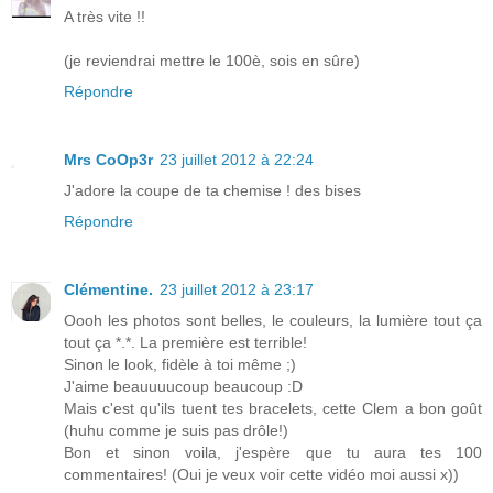
A très vite !!
(je reviendrai mettre le 100è, sois en sûre)
Répondre
Mrs CoOp3r
23 juillet 2012 à 22:24
J'adore la coupe de ta chemise ! des bises
Répondre
Clémentine.
23 juillet 2012 à 23:17
Oooh les photos sont belles, le couleurs, la lumière tout ça
tout ça *.*. La première est terrible!
Sinon le look, fidèle à toi même ;)
J'aime beauuuucoup beaucoup :D
Mais c'est qu'ils tuent tes bracelets, cette Clem a bon goût
(huhu comme je suis pas drôle!)
Bon et sinon voila, j'espère que tu aura tes 100
commentaires! (Oui je veux voir cette vidéo moi aussi x))