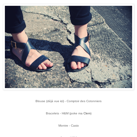
Blouse (déjà vue
ici
) - Comptoir des Cotonniers
Bracelets - H&M (poke ma
Clem
)
Montre - Casio