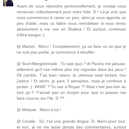
Avant de vous répondre personnellement, je voulais vous
remercier collectivement pour votre folie :D ! Là je vois que
vous commencez à ramer un peu, alors je vous apporte un
peu d'aide, mais va falloir vous remobiliser si vous tenez
absolument à me voir en Shakira ! Et surtout, continuez
d'être barges ;)
@ Marion : Merci ! Complètement, ça va faire un an que je
ne suis pas partie, je commence à étouffer.
@ Souf Allergolomode : Tu sais quoi ? Al Pacino me jalouse,
tellement qu'il ose même plus me regarder dans les yeux !
Ok j'arrête. T'as bien raison, la chemise total locked, moi
j'adore ! Et sinon, je pars 3 semaines, mais je continue à
poster ;). WHAT ? Tu vas à Royan ?! Mais c'est pas loin du
tout ça !! Y'aurait pas un moyen pour que tu passes me
faire coucou sur l'île :D ??
@ Mélanie : Merci à toi !
@ Coralie : Toi, t'es une grande dingue :D. Merci pour tout,
et non, je ne me lasse jamais des commentaires, surtout