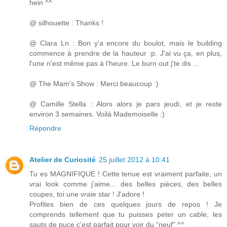
hein ^^
@ silhouette : Thanks !
@ Clara Ln : Bon y'a encore du boulot, mais le building
commence à prendre de la hauteur :p. J'ai vu ça, en plus,
l'une n'est même pas à l'heure. Le burn out j'te dis ...
@ The Mam's Show : Merci beaucoup :)
@ Camille Stella : Alors alors je pars jeudi, et je reste
environ 3 semaines. Voilà Mademoiselle :)
Répondre
Atelier de Curiosité
25 juillet 2012 à 10:41
Tu es MAGNIFIQUE ! Cette tenue est vraiment parfaite, un
vrai look comme j'aime... des belles pièces, des belles
coupes, toi une vraie star ! J'adore !
Profites bien de ces quelques jours de repos ! Je
comprends tellement que tu puisses peter un cable, les
sauts de puce c'est parfait pour voir du "neuf" ^^