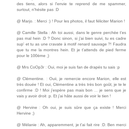
des tiens, alors si l'envie te reprend de me spammer,
surtout, n'hésite pas :D
@ Marjo. : Merci :) ! Pour les photos, il faut féliciter Marion !
@ Camille Stella : Ah toi aussi, dans le genre perchée t'es
pas mal hein :D ? Donc sinon, si j'ai bien suivi, tu es cadre
sup' et tu as une cravate à motif renard sauvage ?! Faudra
que tu me la montres hein. Et je t'attends de pied ferme
pour le 100ème ;)
@ Mrs CoOp3r : Oui, moi je suis fan de drapés tu sais :p
@ Clémentine. : Ouii, je remercie encore Marion, elle est
très douée ! Et oui, Clémentine a très très bon goût, je te le
confirme :D ! Moi j'espère pas mais bon ... je sens que je
vais y avoir droit :p. Et j'ai hâte aussi de voir le tien !
@ Hervine : Oh oui, je suis sûre que ça existe ! Merci
Hervine ;)
@ Mélanie : Ah, apparemment, je t'ai fait rire :D. Ben merci