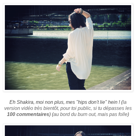
Eh Shakira, moi non plus, mes "hips don't lie" hein ! (
la
version vidéo très bientôt, pour toi public, si tu dépasses les
100 commentaires
) (
au bord du burn out, mais pas folle
)