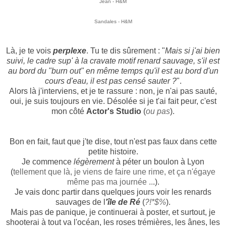
Jean - H&M
Sandales - H&M
Là, je te vois
perplexe
. Tu te dis sûrement : "
Mais si j'ai bien
suivi, le cadre sup' à la cravate motif renard sauvage, s'il est
au bord du "burn out" en même temps qu'il est au bord d'un
cours d'eau, il est pas censé sauter ?
".
Alors là j'interviens, et je te rassure : non, je n'ai pas sauté,
oui, je suis toujours en vie. Désolée si je t'ai fait peur, c'est
mon côté
Actor's Studio
(
ou pas
).
Bon en fait, faut que j'te dise, tout n'est pas faux dans cette
petite histoire.
Je commence
légèrement
à péter un boulon à Lyon
(
tellement que là, je viens de faire une rime, et ça n'égaye
même pas ma journée ..
.).
Je vais donc partir dans quelques jours voir les renards
sauvages de l
'île de Ré
(
?!*$%
).
Mais pas de panique, je continuerai à poster, et surtout, je
shooterai à tout va l'océan, les roses trémières, les ânes, les