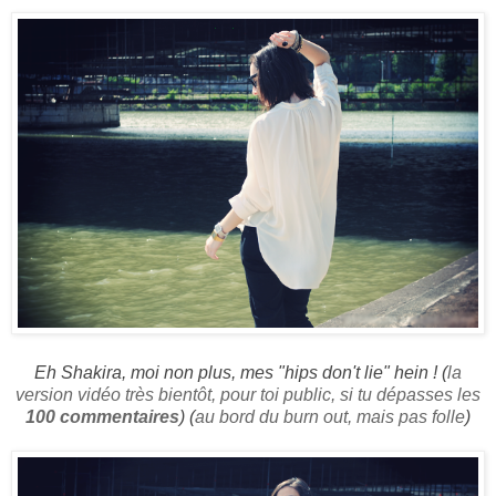
Eh Shakira, moi non plus, mes "hips don't lie" hein ! (
la
version vidéo très bientôt, pour toi public, si tu dépasses les
100 commentaires
) (
au bord du burn out, mais pas folle
)