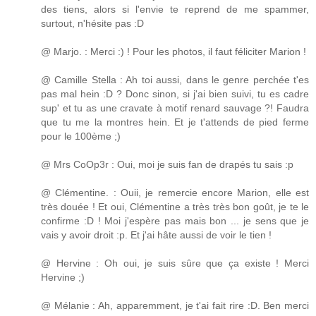
des tiens, alors si l'envie te reprend de me spammer,
surtout, n'hésite pas :D
@ Marjo. : Merci :) ! Pour les photos, il faut féliciter Marion !
@ Camille Stella : Ah toi aussi, dans le genre perchée t'es
pas mal hein :D ? Donc sinon, si j'ai bien suivi, tu es cadre
sup' et tu as une cravate à motif renard sauvage ?! Faudra
que tu me la montres hein. Et je t'attends de pied ferme
pour le 100ème ;)
@ Mrs CoOp3r : Oui, moi je suis fan de drapés tu sais :p
@ Clémentine. : Ouii, je remercie encore Marion, elle est
très douée ! Et oui, Clémentine a très très bon goût, je te le
confirme :D ! Moi j'espère pas mais bon ... je sens que je
vais y avoir droit :p. Et j'ai hâte aussi de voir le tien !
@ Hervine : Oh oui, je suis sûre que ça existe ! Merci
Hervine ;)
@ Mélanie : Ah, apparemment, je t'ai fait rire :D. Ben merci