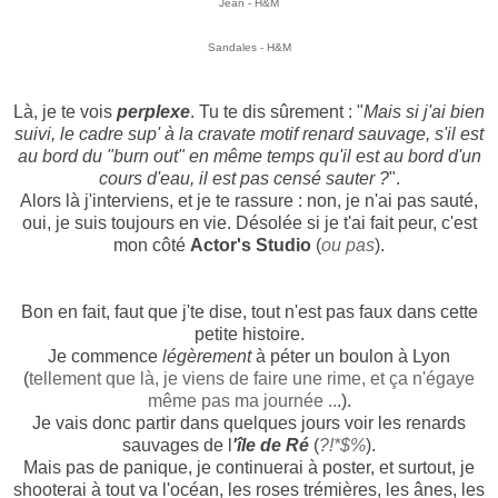
Jean - H&M
Sandales - H&M
Là, je te vois
perplexe
. Tu te dis sûrement : "
Mais si j'ai bien
suivi, le cadre sup' à la cravate motif renard sauvage, s'il est
au bord du "burn out" en même temps qu'il est au bord d'un
cours d'eau, il est pas censé sauter ?
".
Alors là j'interviens, et je te rassure : non, je n'ai pas sauté,
oui, je suis toujours en vie. Désolée si je t'ai fait peur, c'est
mon côté
Actor's Studio
(
ou pas
).
Bon en fait, faut que j'te dise, tout n'est pas faux dans cette
petite histoire.
Je commence
légèrement
à péter un boulon à Lyon
(
tellement que là, je viens de faire une rime, et ça n'égaye
même pas ma journée ..
.).
Je vais donc partir dans quelques jours voir les renards
sauvages de l
'île de Ré
(
?!*$%
).
Mais pas de panique, je continuerai à poster, et surtout, je
shooterai à tout va l'océan, les roses trémières, les ânes, les