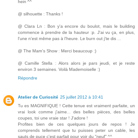
hein ^^
@ silhouette : Thanks !
@ Clara Ln : Bon y'a encore du boulot, mais le building
commence à prendre de la hauteur :p. J'ai vu ça, en plus,
l'une n'est même pas à l'heure. Le burn out j'te dis ...
@ The Mam's Show : Merci beaucoup :)
@ Camille Stella : Alors alors je pars jeudi, et je reste
environ 3 semaines. Voilà Mademoiselle :)
Répondre
Atelier de Curiosité
25 juillet 2012 à 10:41
Tu es MAGNIFIQUE ! Cette tenue est vraiment parfaite, un
vrai look comme j'aime... des belles pièces, des belles
coupes, toi une vraie star ! J'adore !
Profites bien de ces quelques jours de repos ! Je
comprends tellement que tu puisses peter un cable, les
sauts de puce c'est parfait pour voir du "neuf" ^^