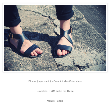
Blouse (déjà vue
ici
) - Comptoir des Cotonniers
Bracelets - H&M (poke ma
Clem
)
Montre - Casio