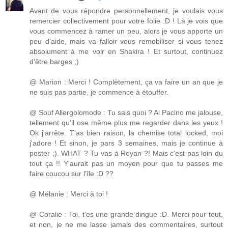
Avant de vous répondre personnellement, je voulais vous
remercier collectivement pour votre folie :D ! Là je vois que
vous commencez à ramer un peu, alors je vous apporte un
peu d'aide, mais va falloir vous remobiliser si vous tenez
absolument à me voir en Shakira ! Et surtout, continuez
d'être barges ;)
@ Marion : Merci ! Complètement, ça va faire un an que je
ne suis pas partie, je commence à étouffer.
@ Souf Allergolomode : Tu sais quoi ? Al Pacino me jalouse,
tellement qu'il ose même plus me regarder dans les yeux !
Ok j'arrête. T'as bien raison, la chemise total locked, moi
j'adore ! Et sinon, je pars 3 semaines, mais je continue à
poster ;). WHAT ? Tu vas à Royan ?! Mais c'est pas loin du
tout ça !! Y'aurait pas un moyen pour que tu passes me
faire coucou sur l'île :D ??
@ Mélanie : Merci à toi !
@ Coralie : Toi, t'es une grande dingue :D. Merci pour tout,
et non, je ne me lasse jamais des commentaires, surtout