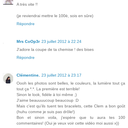
A très vite !!
(je reviendrai mettre le 100è, sois en sûre)
Répondre
Mrs CoOp3r
23 juillet 2012 à 22:24
J'adore la coupe de ta chemise ! des bises
Répondre
Clémentine.
23 juillet 2012 à 23:17
Oooh les photos sont belles, le couleurs, la lumière tout ça
tout ça *.*. La première est terrible!
Sinon le look, fidèle à toi même ;)
J'aime beauuuucoup beaucoup :D
Mais c'est qu'ils tuent tes bracelets, cette Clem a bon goût
(huhu comme je suis pas drôle!)
Bon et sinon voila, j'espère que tu aura tes 100
commentaires! (Oui je veux voir cette vidéo moi aussi x))