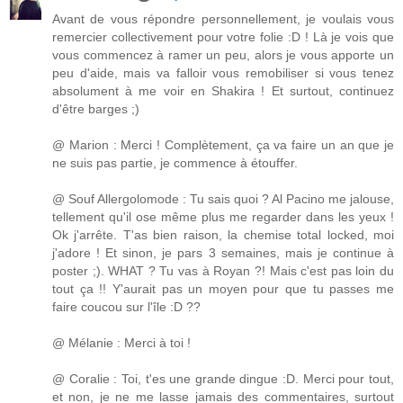
Avant de vous répondre personnellement, je voulais vous
remercier collectivement pour votre folie :D ! Là je vois que
vous commencez à ramer un peu, alors je vous apporte un
peu d'aide, mais va falloir vous remobiliser si vous tenez
absolument à me voir en Shakira ! Et surtout, continuez
d'être barges ;)
@ Marion : Merci ! Complètement, ça va faire un an que je
ne suis pas partie, je commence à étouffer.
@ Souf Allergolomode : Tu sais quoi ? Al Pacino me jalouse,
tellement qu'il ose même plus me regarder dans les yeux !
Ok j'arrête. T'as bien raison, la chemise total locked, moi
j'adore ! Et sinon, je pars 3 semaines, mais je continue à
poster ;). WHAT ? Tu vas à Royan ?! Mais c'est pas loin du
tout ça !! Y'aurait pas un moyen pour que tu passes me
faire coucou sur l'île :D ??
@ Mélanie : Merci à toi !
@ Coralie : Toi, t'es une grande dingue :D. Merci pour tout,
et non, je ne me lasse jamais des commentaires, surtout