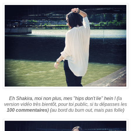
Eh Shakira, moi non plus, mes "hips don't lie" hein ! (
la
version vidéo très bientôt, pour toi public, si tu dépasses les
100 commentaires
) (
au bord du burn out, mais pas folle
)