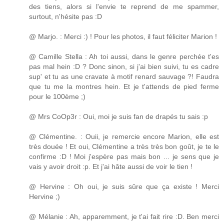
des tiens, alors si l'envie te reprend de me spammer,
surtout, n'hésite pas :D
@ Marjo. : Merci :) ! Pour les photos, il faut féliciter Marion !
@ Camille Stella : Ah toi aussi, dans le genre perchée t'es
pas mal hein :D ? Donc sinon, si j'ai bien suivi, tu es cadre
sup' et tu as une cravate à motif renard sauvage ?! Faudra
que tu me la montres hein. Et je t'attends de pied ferme
pour le 100ème ;)
@ Mrs CoOp3r : Oui, moi je suis fan de drapés tu sais :p
@ Clémentine. : Ouii, je remercie encore Marion, elle est
très douée ! Et oui, Clémentine a très très bon goût, je te le
confirme :D ! Moi j'espère pas mais bon ... je sens que je
vais y avoir droit :p. Et j'ai hâte aussi de voir le tien !
@ Hervine : Oh oui, je suis sûre que ça existe ! Merci
Hervine ;)
@ Mélanie : Ah, apparemment, je t'ai fait rire :D. Ben merci