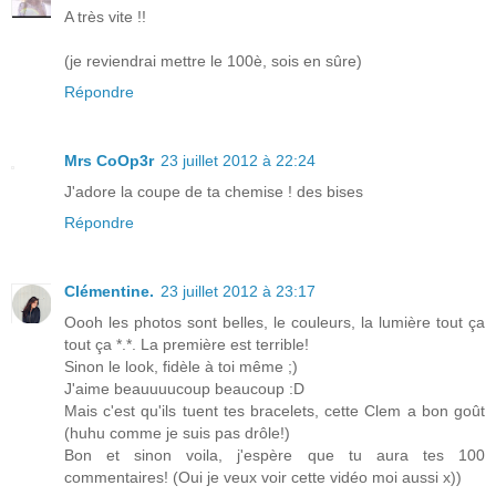
A très vite !!
(je reviendrai mettre le 100è, sois en sûre)
Répondre
Mrs CoOp3r
23 juillet 2012 à 22:24
J'adore la coupe de ta chemise ! des bises
Répondre
Clémentine.
23 juillet 2012 à 23:17
Oooh les photos sont belles, le couleurs, la lumière tout ça
tout ça *.*. La première est terrible!
Sinon le look, fidèle à toi même ;)
J'aime beauuuucoup beaucoup :D
Mais c'est qu'ils tuent tes bracelets, cette Clem a bon goût
(huhu comme je suis pas drôle!)
Bon et sinon voila, j'espère que tu aura tes 100
commentaires! (Oui je veux voir cette vidéo moi aussi x))