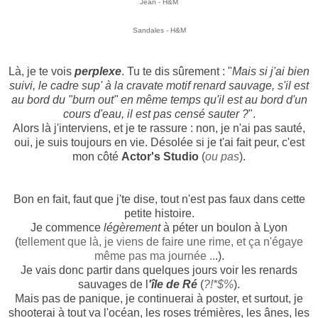
Jean - H&M
Sandales - H&M
Là, je te vois
perplexe
. Tu te dis sûrement : "
Mais si j'ai bien
suivi, le cadre sup' à la cravate motif renard sauvage, s'il est
au bord du "burn out" en même temps qu'il est au bord d'un
cours d'eau, il est pas censé sauter ?
".
Alors là j'interviens, et je te rassure : non, je n'ai pas sauté,
oui, je suis toujours en vie. Désolée si je t'ai fait peur, c'est
mon côté
Actor's Studio
(
ou pas
).
Bon en fait, faut que j'te dise, tout n'est pas faux dans cette
petite histoire.
Je commence
légèrement
à péter un boulon à Lyon
(
tellement que là, je viens de faire une rime, et ça n'égaye
même pas ma journée ..
.).
Je vais donc partir dans quelques jours voir les renards
sauvages de l
'île de Ré
(
?!*$%
).
Mais pas de panique, je continuerai à poster, et surtout, je
shooterai à tout va l'océan, les roses trémières, les ânes, les