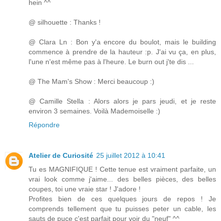
hein ^^
@ silhouette : Thanks !
@ Clara Ln : Bon y'a encore du boulot, mais le building
commence à prendre de la hauteur :p. J'ai vu ça, en plus,
l'une n'est même pas à l'heure. Le burn out j'te dis ...
@ The Mam's Show : Merci beaucoup :)
@ Camille Stella : Alors alors je pars jeudi, et je reste
environ 3 semaines. Voilà Mademoiselle :)
Répondre
Atelier de Curiosité
25 juillet 2012 à 10:41
Tu es MAGNIFIQUE ! Cette tenue est vraiment parfaite, un
vrai look comme j'aime... des belles pièces, des belles
coupes, toi une vraie star ! J'adore !
Profites bien de ces quelques jours de repos ! Je
comprends tellement que tu puisses peter un cable, les
sauts de puce c'est parfait pour voir du "neuf" ^^