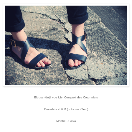
Blouse (déjà vue
ici
) - Comptoir des Cotonniers
Bracelets - H&M (poke ma
Clem
)
Montre - Casio