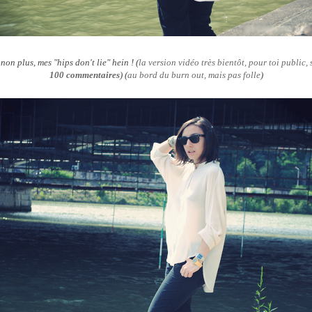
non plus, mes "hips don't lie" hein ! (
la version vidéo très bientôt, pour toi public, 
100 commentaires
) (
au bord du burn out, mais pas folle
)