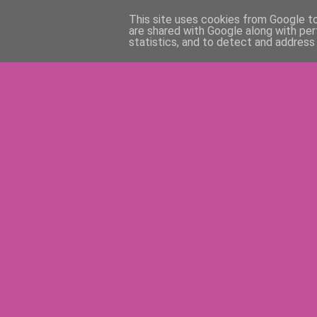
This site uses cookies from Google to 
are shared with Google along with per
statistics, and to detect and address