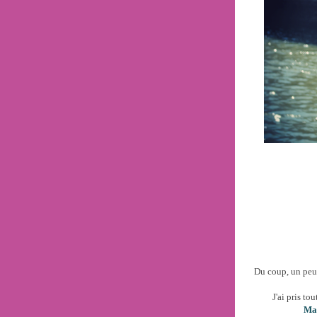
Du coup, un pe
J'ai pris to
Ma