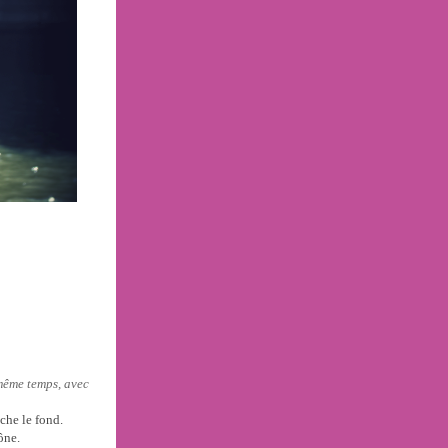
même temps, avec
uche le fond.
ône.