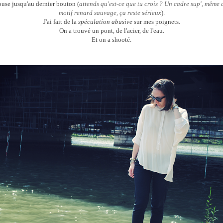
ouse jusqu'au dernier bouton (
attends qu'est-ce que tu crois ?
Un cadre sup', même 
motif renard sauvage, ça reste sérieux
).
J'ai fait de la
spéculation abusive
sur mes poignets.
On a trouvé un pont, de l'acier, de l'eau.
Et on a shooté.