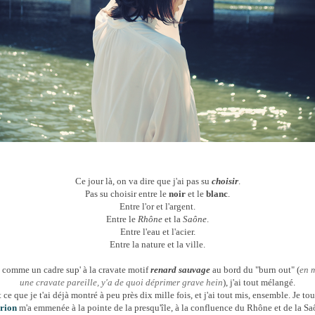
Ce jour là, on va dire que j'ai pas su
choisir
.
Pas su choisir entre le
noir
et le
blanc
.
Entre l'or et l'argent.
Entre le
Rhône
et la
Saône
.
Entre l'eau et l'acier.
Entre la nature et la ville.
u comme un
cadre sup' à la cravate motif
renard sauvage
au bord du "burn out"
(
en 
une cravate pareille, y'a de quoi déprimer grave hein
), j'ai tout mélangé.
ut ce que je t'ai déjà montré à peu près dix mille fois, et j'ai tout mis, ensemble. Je to
rion
m'a emmenée à la pointe de la presqu'île, à la confluence du Rhône et de la Sa