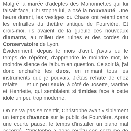
Malgré la
marée
d'adeptes des Marionnettes qui lui
faisait face, Christophe lui, a osé la
nouveauté
. Une
heure durant, les Vestiges du Chaos ont retenti dans
les entrailles du théâtre antique de Fourvière. Et
crois-moi, ils avaient de la gueule ces nouveaux
diamants
, au milieu des ruines et des cordes du
Conservatoire
de Lyon.
Évidemment, depuis le mois d'avril, j'avais eu le
temps de
répéter
, d'apprendre le moindre mot, le
moindre silence de l'album en question. Ce soir là, j'ai
donc enchaîné les
duos
, en mimant tous les
instruments que je pouvais. J'étais
refaite
de chez
refaite ... et un peu
seule
, à côté de Josette, Martine
et Henriette, qui semblaient si
timides
face à cette
idole un peu trop moderne.
On ne va pas se mentir, Christophe avait visiblement
un temps d'
avance
sur le public de Fourvière. Après
une courte pause, le temps d'installer un piano mal
accordé, Christophe a donc revêtu son costume de