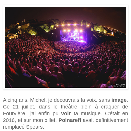
A cinq ans, Michel, je découvrais ta voix, sans
image
.
Ce 21 juillet, dans le théâtre plein à craquer de
Fourvière, j'ai enfin pu
voir
ta musique. C'était en
2016, et sur mon billet,
Polnareff
avait définitivement
remplacé Spears.