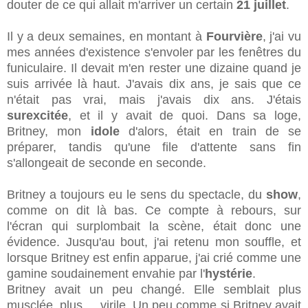
douter de ce qui allait m'arriver un certain
21 juillet
.
Il y a deux semaines, en montant à
Fourvière
, j'ai vu
mes années d'existence s'envoler par les fenêtres du
funiculaire. Il devait m'en rester une dizaine quand je
suis arrivée là haut. J'avais dix ans, je sais que ce
n'était pas vrai, mais j'avais dix ans. J'étais
surexcitée
, et il y avait de quoi. Dans sa loge,
Britney, mon
idole
d'alors, était en train de se
préparer, tandis qu'une file d'attente sans fin
s'allongeait de seconde en seconde.
Britney a toujours eu le sens du spectacle, du
show
,
comme on dit là bas. Ce compte à rebours, sur
l'écran qui surplombait la scène, était donc une
évidence. Jusqu'au bout, j'ai retenu mon souffle, et
lorsque Britney est enfin apparue, j'ai crié comme une
gamine soudainement envahie par l'
hystérie
.
Britney avait un peu changé. Elle semblait plus
musclée, plus ... virile. Un peu comme si Britney avait