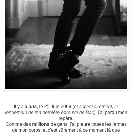
Il y a
3 ans
, le 25 Juin 2009 (
et accessoirement, le
lendemain de ma dernière épreuve de Bac
), j'ai perdu mon
repère.
Comme des
millions
de gens, j'ai pleuré toutes les larmes
de mon corps, et c'est sûrement à ce moment là que