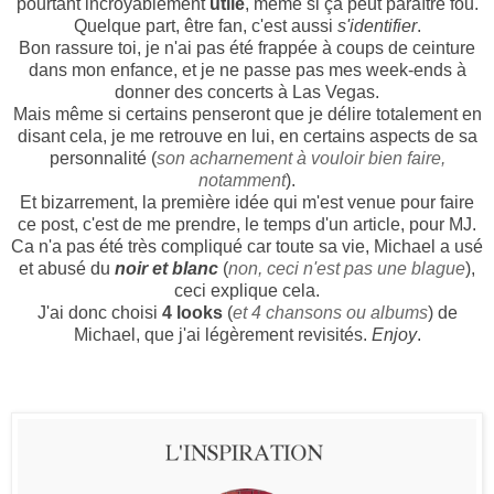
pourtant incroyablement
utile
, même si ça peut paraître fou.
Quelque part, être fan, c'est aussi
s'identifier
.
Bon rassure toi, je n'ai pas été frappée à coups de ceinture
dans mon enfance, et je ne passe pas mes week-ends à
donner des concerts à Las Vegas.
Mais même si certains penseront que je délire totalement en
disant cela, je me retrouve en lui, en certains aspects de sa
personnalité (
son acharnement à vouloir bien faire,
notamment
).
Et bizarrement, la première idée qui m'est venue pour faire
ce post, c'est de me prendre, le temps d'un article, pour MJ.
Ca n'a pas été très compliqué car toute sa vie, Michael a usé
et abusé du
noir et blanc
(
non, ceci n'est pas une blague
),
ceci explique cela.
J'ai donc choisi
4 looks
(
et 4 chansons ou albums
) de
Michael, que j'ai légèrement revisités.
Enjoy
.