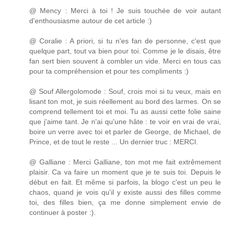
@ Mency : Merci à toi ! Je suis touchée de voir autant
d'enthousiasme autour de cet article :)
@ Coralie : A priori, si tu n'es fan de personne, c'est que
quelque part, tout va bien pour toi. Comme je le disais, être
fan sert bien souvent à combler un vide. Merci en tous cas
pour ta compréhension et pour tes compliments :)
@ Souf Allergolomode : Souf, crois moi si tu veux, mais en
lisant ton mot, je suis réellement au bord des larmes. On se
comprend tellement toi et moi. Tu as aussi cette folie saine
que j'aime tant. Je n'ai qu'une hâte : te voir en vrai de vrai,
boire un verre avec toi et parler de George, de Michael, de
Prince, et de tout le reste ... Un dernier truc : MERCI.
@ Galliane : Merci Galliane, ton mot me fait extrêmement
plaisir. Ca va faire un moment que je te suis toi. Depuis le
début en fait. Et même si parfois, la blogo c'est un peu le
chaos, quand je vois qu'il y existe aussi des filles comme
toi, des filles bien, ça me donne simplement envie de
continuer à poster :).