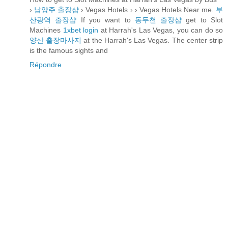
›
남양주 출장샵
› Vegas Hotels › › Vegas Hotels Near me.
부
산광역 출장샵
If you want to
동두천 출장샵
get to Slot
Machines
1xbet login
at Harrah's Las Vegas, you can do so
양산 출장마사지
at the Harrah's Las Vegas. The center strip
is the famous sights and
Répondre