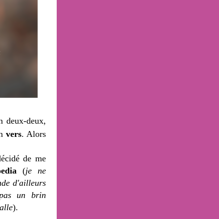
en deux-deux,
en
vers
. Alors
décidé de me
edia
(
je ne
de d'ailleurs
 pas un brin
alle
).