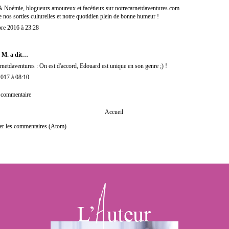
 Noémie, blogueurs amoureux et facétieux sur notrecarnetdaventures.com
 nos sorties culturelles et notre quotidien plein de bonne humeur !
re 2016 à 23:28
 M.
a dit…
netdaventures : On est d'accord, Edouard est unique en son genre ;) !
2017 à 08:10
n commentaire
Accueil
er les commentaires (Atom)