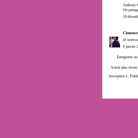
Anthony &
On partage
19 décemb
Clemence
@ notrecar
6 janvier 
Enregistrer u
Article plus récent
Inscription à :
Publi