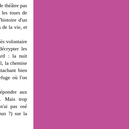
de théâtre pas
 les tours de
histoire d'un
s de la vie, et
cès volontaire
décrypter les
rd : la nuit
l, la chemise
tachant bien
fuge où l'on
répondre aux
). Mais trop
n'ai pas osé
pas
?) sur la