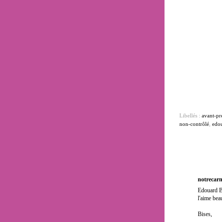
Libellés :
avant-pr
non-contrôlé
,
edo
notrecar
Edouard Ba
l'aime bea
Bises,