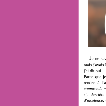
J
e ne sav
mais j'avais
j'ai dit oui.
Parce que j
rendre à l'a
comprends m
si, derrièr
d'insolence,