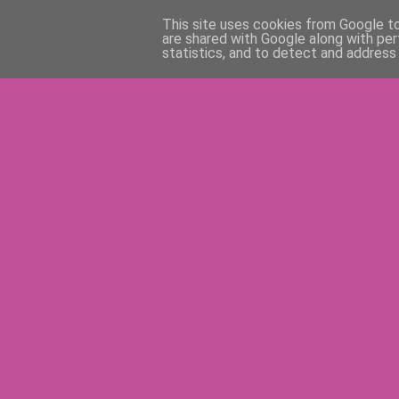
This site uses cookies from Google to 
are shared with Google along with per
statistics, and to detect and address