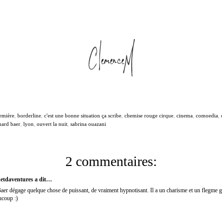
emière
,
borderline
,
c'est une bonne situation ça scribe
,
chemise rouge cirque
,
cinema
,
comoedia
,
uard baer
,
lyon
,
ouvert la nuit
,
sabrina ouazani
2 commentaires:
netdaventures
a dit…
er dégage quelque chose de puissant, de vraiment hypnotisant. Il a un charisme et un flegme g
ucoup :)