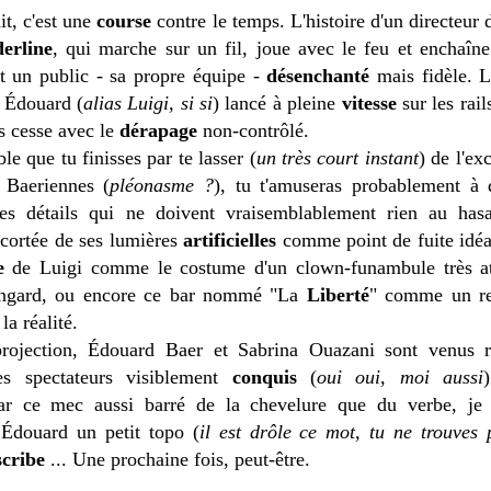
it, c'est une
course
contre le temps. L'histoire d'un directeur 
erline
, qui marche sur un fil, joue avec le feu et enchaîne
t un public - sa propre équipe -
désenchanté
mais fidèle. L'
 Édouard (
alias Luigi, si si
) lancé à pleine
vitesse
sur les rail
ns cesse avec le
dérapage
non-contrôlé.
ble que tu finisses par te lasser (
un très court instant
) de l'ex
Baeriennes (
pléonasme ?
), tu t'amuseras probablement à 
es détails qui ne doivent vraisemblablement rien au hasa
scortée de ses lumières
artificielles
comme point de fuite idéa
e
de Luigi comme le costume d'un clown-funambule très at
ingard, ou encore ce bar nommé "La
Liberté
" comme un re
la réalité.
projection, Édouard Baer et Sabrina Ouazani sont venus 
es spectateurs visiblement
conquis
(
oui oui, moi aussi
r ce mec aussi barré de la chevelure que du verbe, je 
Édouard un petit topo (
il est drôle ce mot, tu ne trouves 
scribe
... Une prochaine fois, peut-être.