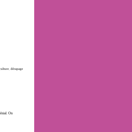
culture
,
dérapage
énial. On