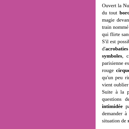
Ouvert la Nu
du tout
bord
magie devan
train nommé
qui flirte sa
S'il est possi
d'
acrobaties
symboles
, c
parisienne e
rouge
cirqu
qu'un peu r
vient oublier 
Suite à la 
questions d
intimidée
pa
demander à 
situation de