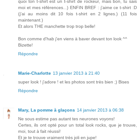
quoi ton t-shirt est un t-shirt de rockeur, mais bon, tu sais
moi et mes références...) ENFIN BREF : j'aime ce t-shirt :D
(j'ai au moins dit 10 fois t-shirt en 2 lignes.) (11 fois
maintenant.)
Et alors THE manchette trop trop belle!
Bon comme d'hab j'en viens à baver devant ton look ^^
Bizette!
Répondre
Marie-Charlotte
13 janvier 2013 à 21:40
super look ! j'adore ! et les photos sont très bien ;) Bises
Répondre
Mary, La pomme à glaçons
14 janvier 2013 à 06:38
Ne sous estime pas autant tes neurones voyons!
Certes, ils ont opté pour un total look rocks, que je trouve,
moi, tout à fait réussi!
Et je te trouve vraiment très joli en jupe!