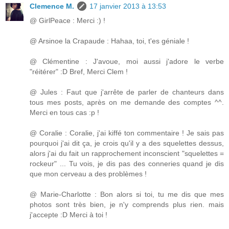
Clemence M.
17 janvier 2013 à 13:53
@ GirlPeace : Merci :) !
@ Arsinoe la Crapaude : Hahaa, toi, t'es géniale !
@ Clémentine : J'avoue, moi aussi j'adore le verbe
"réitérer" :D Bref, Merci Clem !
@ Jules : Faut que j'arrête de parler de chanteurs dans
tous mes posts, après on me demande des comptes ^^.
Merci en tous cas :p !
@ Coralie : Coralie, j'ai kiffé ton commentaire ! Je sais pas
pourquoi j'ai dit ça, je crois qu'il y a des squelettes dessus,
alors j'ai du fait un rapprochement inconscient "squelettes =
rockeur" ... Tu vois, je dis pas des conneries quand je dis
que mon cerveau a des problèmes !
@ Marie-Charlotte : Bon alors si toi, tu me dis que mes
photos sont très bien, je n'y comprends plus rien. mais
j'accepte :D Merci à toi !