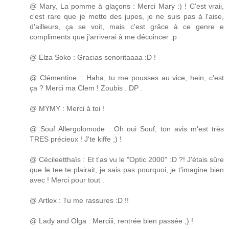
@ Mary, La pomme à glaçons : Merci Mary :) ! C'est vraii,
c'est rare que je mette des jupes, je ne suis pas à l'aise,
d'ailleurs, ça se voit, mais c'est grâce à ce genre e
compliments que j'arriverai à me décoincer :p
@ Elza Soko : Gracias senoritaaaa :D !
@ Clémentine. : Haha, tu me pousses au vice, hein, c'est
ça ? Merci ma Clem ! Zoubis . DP .
@ MYMY : Merci à toi !
@ Souf Allergolomode : Oh oui Souf, ton avis m'est très
TRES précieux ! J'te kiffe ;) !
@ Cécileetthaïs : Et t'as vu le "Optic 2000" :D ?! J'étais sûre
que le tee te plairait, je sais pas pourquoi, je t'imagine bien
avec ! Merci pour tout .
@ Artlex : Tu me rassures :D !!
@ Lady and Olga : Merciii, rentrée bien passée ;) !