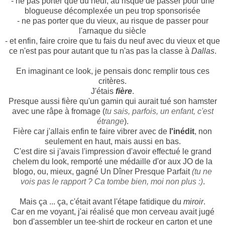
- ne pas porter que du neuf, au risque de passer pour une
blogueuse décomplexée un peu trop sponsorisée
- ne pas porter que du vieux, au risque de passer pour
l'arnaque du siècle
- et enfin, faire croire que tu fais du neuf avec du vieux et que
ce n'est pas pour autant que tu n'as pas la classe à
Dallas
.
En imaginant ce look, je pensais donc remplir tous ces
critères.
J'étais
fière
.
Presque aussi fière qu'un gamin qui aurait tué son hamster
avec une râpe à fromage (
tu sais, parfois, un enfant, c'est
étrange
).
Fière car j'allais enfin te faire vibrer avec de
l'inédit
, non
seulement en haut, mais aussi en bas.
C'est dire si j'avais l'impression d'avoir effectué le grand
chelem du look, remporté une médaille d'or aux JO de la
blogo, ou, mieux, gagné Un Dîner Presque Parfait
(tu ne
vois pas le rapport ? Ca tombe bien, moi non plus :)
.
Mais ça ... ça, c'était avant l'étape fatidique du
miroir
.
Car en me voyant, j'ai réalisé que mon cerveau avait jugé
bon d'assembler un tee-shirt de rockeur en carton
et une