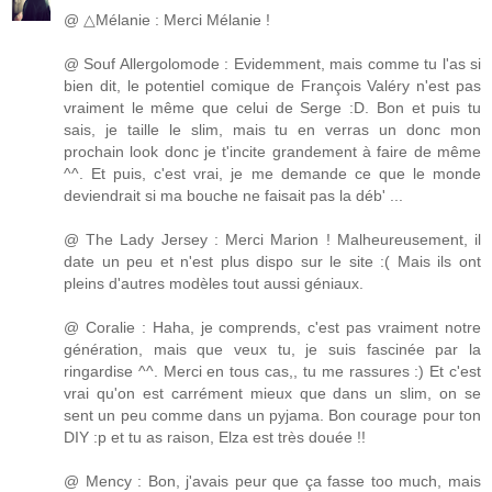
@ △Mélanie : Merci Mélanie !
@ Souf Allergolomode : Evidemment, mais comme tu l'as si
bien dit, le potentiel comique de François Valéry n'est pas
vraiment le même que celui de Serge :D. Bon et puis tu
sais, je taille le slim, mais tu en verras un donc mon
prochain look donc je t'incite grandement à faire de même
^^. Et puis, c'est vrai, je me demande ce que le monde
deviendrait si ma bouche ne faisait pas la déb' ...
@ The Lady Jersey : Merci Marion ! Malheureusement, il
date un peu et n'est plus dispo sur le site :( Mais ils ont
pleins d'autres modèles tout aussi géniaux.
@ Coralie : Haha, je comprends, c'est pas vraiment notre
génération, mais que veux tu, je suis fascinée par la
ringardise ^^. Merci en tous cas,, tu me rassures :) Et c'est
vrai qu'on est carrément mieux que dans un slim, on se
sent un peu comme dans un pyjama. Bon courage pour ton
DIY :p et tu as raison, Elza est très douée !!
@ Mency : Bon, j'avais peur que ça fasse too much, mais