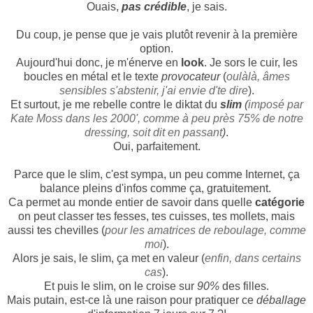
Ouais,
pas crédible
, je sais.
Du coup, je pense que je vais plutôt revenir à la première
option.
Aujourd'hui donc, je m'énerve en
look
. Je sors le cuir, les
boucles en métal et le texte
provocateur
(
oulàlà, âmes
sensibles s'abstenir, j'ai envie d'te dire
)
.
Et surtout, je me rebelle contre le diktat du
slim
(
imposé par
Kate Moss dans les 2000', comme à peu près 75% de notre
dressing, soit dit en passant
)
.
Oui, parfaitement.
Parce que le slim, c'est sympa, un peu comme Internet, ça
balance pleins d'infos comme ça, gratuitement.
Ca permet au monde entier de savoir dans quelle
catégorie
on peut classer tes fesses, tes cuisses, tes mollets, mais
aussi tes chevilles (
pour les amatrices de reboulage, comme
moi
).
Alors je sais, le slim, ça met en valeur (
enfin, dans certains
cas
).
Et puis le slim, on le croise sur
90%
des filles.
Mais putain, est-ce là une raison pour pratiquer ce
déballage