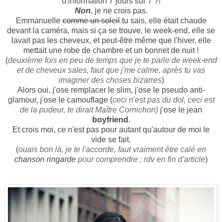
d'information 7 jours sur 7 ?!
Non
, je ne crois pas.
Emmanuelle
comme un soleil
tu sais, elle était chaude
devant la caméra, mais si ça se trouve, le week-end, elle se
lavait pas les cheveux, et peut-être même que l'hiver, elle
mettait une robe de chambre et un bonnet de nuit !
(
deuxième fois en peu de temps que je te parle de week-end
et de cheveux sales, faut que j'me calme, après tu vas
imaginer des choses bizarres
)
Alors oui, j'ose remplacer le slim, j'ose le pseudo anti-
glamour, j'ose le camouflage (
ceci n'est pas du dol, ceci est
de la pudeur, te dirait Maître Cornichon)
j'ose le jean
boyfriend
.
Et crois moi, ce n'est pas pour autant qu'autour de moi le
vide se fait.
(
ouais bon là, je te l'accorde, faut vraiment être calé en
chanson ringarde
pour comprendre ; rdv en fin d'article
)