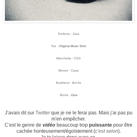
Perfecto - Zara
Tee -
Original Music Shirt
Manchette - COS
Montre - Casio
Boyfriend - Bel Air
Boots -
Zara
J'avais dit sur
Twitter
que je ne le ferai pas. Mais j'ai pas pu
m'en empêcher.
C'est le genre de
vidéo
beaucoup trop
puissante
pour être
cachée honteusement/égoïstement (
c'est selon
).