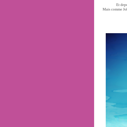
Et depu
Mais comme John 