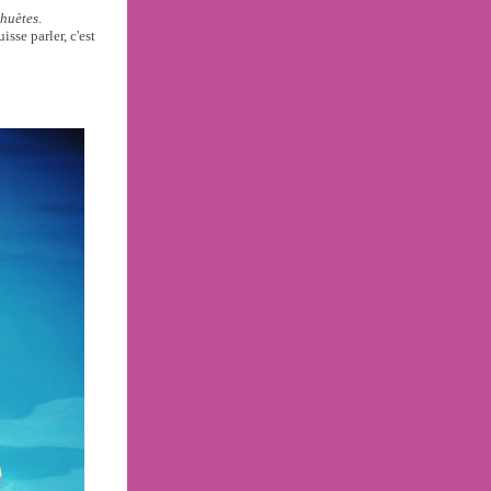
huètes
.
sse parler, c'est