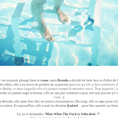
est toujours plongé dans le
coma
, mais
Brenda
a décidé de faire face et d'aller de l
es idées, elle a eu envie de profiter de sa piscine (
piscine qu'elle a fait construire i
de Bobby, et dans laquelle elle n'a jamais trempé le moindre orteil. Trop populos',
nda n'a jamais nagé la
brasse
, elle ne sait pas vraiment à quoi sert une piscine (
d'o
l'eau...
).
 la Brenda, elle aime être chic en toutes circonstances. Du coup, elle se sape pour n'
occasion. Et aujourd'hui, elle a sorti la chemise
foulard
... pour être assortie au liner
Là, tu te demandes "
Mais What The Fuck is John doin' ?
".