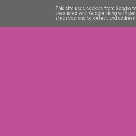
This site uses cookies from Google to 
are shared with Google along with per
statistics, and to detect and address