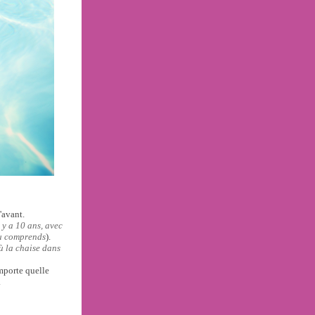
'avant.
l y a 10 ans, avec
 tu comprends
).
ù la chaise dans
importe quelle
.