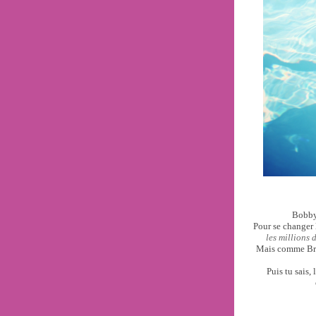
Bobby 
Pour se changer l
les millions 
Mais comme Bre
Puis tu sais,