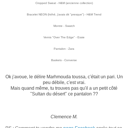
Cropped Sweat - H&M (ancienne collection)
Bracelet NEON (héhé, j'avais dit "presque") - H&M Trend
Montre - Swatch
Vernis "Over The Edge" - Essie
Pantalon - Zara
Baskets - Converse
Ok j'avoue, le délire Marhmouda toussa, c'était un pari. Un
peu débile, c'est vrai.
Mais quand même, tu trouves pas qu'il a un petit côté
"Sultan du désert" ce pantalon ??
Clemence M.