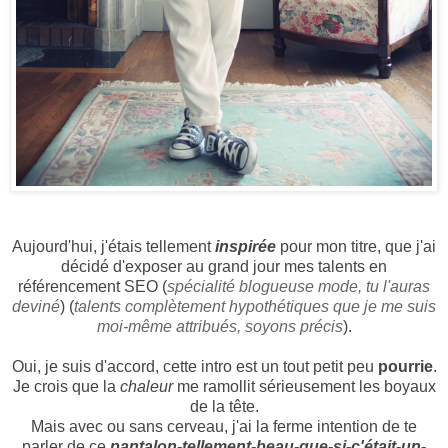
Aujourd'hui, j'étais tellement
inspirée
pour mon titre, que j'ai
décidé d'exposer au grand jour mes talents en
référencement SEO (
spécialité blogueuse mode, tu l'auras
deviné
) (
talents complètement hypothétiques que je me suis
moi-même attribués, soyons précis
).
Oui, je suis d'accord, cette intro est un tout petit peu
pourrie
.
Je crois que la
chaleur
me ramollit sérieusement les boyaux
de la tête.
Mais avec ou sans cerveau, j'ai la ferme intention de te
parler de ce
pantalon-tellement-beau-que-si-c'était-un-