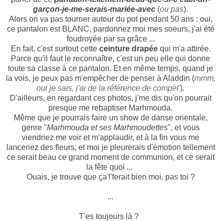
garçon-je-me-serais-mariée-avec
(
ou pas
).
Alors on va pas tourner autour du pot pendant 50 ans : oui,
ce pantalon est BLANC, pardonnez moi mes soeurs, j'ai été
foudroyée par sa grâce ...
En fait, c'est surtout cette
ceinture drapée
qui m'a attirée.
Parce qu'il faut le reconnaître, c'est un peu elle qui donne
toute sa classe à ce pantalon. Et en même temps, quand je
la vois, je peux pas m'empêcher de penser à Aladdin (
mmm,
oui je sais, j'ai de la référence de compèt'
).
D'ailleurs, en regardant ces photos, j'me dis qu'on pourrait
presque me rebaptiser Marhmouda.
Même que je pourrais faire un show de danse orientale,
genre "
Marhmouda et ses Marhmoudettes
", et vous
viendriez me voir et m'applaudir, et à la fin vous me
lanceriez des fleurs, et moi je pleurerais d'émotion tellement
ce serait beau ce grand moment de communion, et ce serait
la fête quoi ...
Ouais, je trouve que ça'l'ferait bien moi, pas toi ?
...
T'es toujours là ?