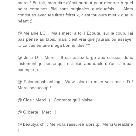
merci ! En fait, mon titre c'était surtout pour montrer à quel
point certaines BM sont originales quelquefois ... Alors
continues avec tes titres foireux, c'est toujours mieux que le
néant ;)
@ Mélanie LC. : Mais merci à toi ! Ecoute, sur le coup, j'ai
pas pensé au tapis, mais c'est vrai que j'aurais pu essayer
... Là t'as eu une méga bonne idée ^^ !
@ Julia D. : Merci ! Il est assez large aux cuisses donc
justement, je pense qu'il est plus abordable qu'un slim par
exemple ;)
@ Palomafashionblog : Wow, alors tu m'en vois ravie :D !
Merci beaucoup !
@ Cloé : Merci :) ! Contente qu'il plaise.
@ Gilberte : Mercii !
@ beautyarchi : Me voilà rassurée alors :p. Merci Géraldine
!