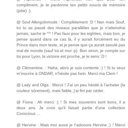
compliment, je te pardonne tes petits soucis de mémoire
(joke) :).
@ Souf Allergolomode : Complètement :D ! Nan mais Souf,
toi tu as passé des niveaux parallèles que je n'atteindrai
jamais, sache le ^^ ! Pas faux pour les eighties, mais bon, je
pense quand dans ce cas là, il y aurait forcément eu du
Prince dans mon texte, et je pense que ça aurait saoulé pas
mal de monde (sauf toi et moi :p). Bon sinon, je compte sur
toi pour Lyon, la victoire est proche, je le sens :D !
@ Clémentine. : Haha, alors je suis contente :) ! Si tu veux
m'inscrire à ONDAR, n'hésite pas hein. Merci ma Clem !
@ Lady and Olga : Mercii ! J'ai un peu hésité à l'acheter (la
couleur sûrement), mais faible, j'ai fini par céder.
@ Fiona : Ah merci :) ! Si mes souvenirs sont bons, il a
deux ans. Je crois qu'il faisait partie d'une collection
Conscious ...
@ Hervine : Mais moi aussi je t'adooore Hervine ;) ! Merci