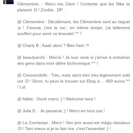
Clémentine. : Merci ma Clem ! Contente que les Nike te
plaisent :D ! Zoubis . DP .
@ Clémentine : Décidément, les Clémentine sont au taquet
:p ! J'avoue, j'me la rac', en même temps, j'ai tellement
souffert pour avoir ce bracelet ^^ !
@ Charly B : Aaah alors ? Bien hein ?!
@ beautyarchi : Merciii ! Je suis ravie si j'arrive à entraîner
des gens dans mon délire bichromique ^^ !
@ Crescendolls : Très, mais alors très très légèrement sold
out :D ! Sinon, tu peux le trouver sur Ebay à ... 400 euros ^^
! Lol.
@ Adèle : Oooh merci :) ! Welcome here !
@ Julia D. : Je passerai ;) ! Merci en tous cas !
@ La Comtesse : Merci ! Son prix aussi est méga classieux
:D ! Tant mieux si je te fais rire, c'est l'essentiel :) !