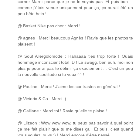
corner Marni parce que je ne le voyais pas. Et puis bon ...
comme j'étais venue uniquement pour ça, ça aurait été un
peu bête hein !
@ Basket Nike pas cher : Merci !
@ agnes : Merci beaucoup Agnès ! Ravie que les photos te
plaisent !
@ Souf Allergolomode : Hahaaaa t'es trop forte ! Ouais
hommage inconscient total :D ! Le swagg, ben euh, moi non
plus je pourrai pas te définir ça exactement ... C'est un peu
la nouvelle coolitude si tu veux ^^ !
@ Pauline : Merci ! J'aime les contrastes en général !
@ Victoria & Co : Merci :) !
@ Galliane : Merci toi ! Ravie qu'elle te plaise !
@ Lilzeon : Wow wow wow, tu peux pas savoir à quel point
ça me fait plaisir que tu me dises ça ! Et puis, c'est quand
vous voulez, guys ;) ! Merci encore d'être passé.