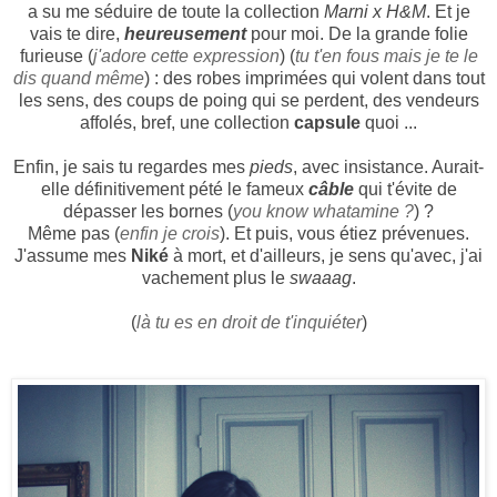
a su me séduire de toute la collection
Marni x H&M
. Et je
vais te dire,
heureusement
pour moi. De la grande folie
furieuse (
j'adore cette expression
) (
tu t'en fous mais je te le
dis quand même
) : des robes imprimées qui volent dans tout
les sens, des coups de poing qui se perdent, des vendeurs
affolés, bref, une collection
capsule
quoi ...
Enfin, je sais tu regardes mes
pieds
, avec insistance. Aurait-
elle définitivement pété le fameux
câble
qui t'évite de
dépasser les bornes (
you know whatamine ?
) ?
Même pas (
enfin je crois
). Et puis, vous étiez prévenues.
J'assume mes
Niké
à mort, et d'ailleurs, je sens qu'avec, j'ai
vachement plus le
swaaag
.
(
là tu es en droit de t'inquiéter
)