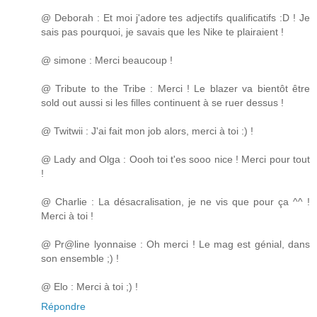
@ Deborah : Et moi j'adore tes adjectifs qualificatifs :D ! Je
sais pas pourquoi, je savais que les Nike te plairaient !
@ simone : Merci beaucoup !
@ Tribute to the Tribe : Merci ! Le blazer va bientôt être
sold out aussi si les filles continuent à se ruer dessus !
@ Twitwii : J'ai fait mon job alors, merci à toi :) !
@ Lady and Olga : Oooh toi t'es sooo nice ! Merci pour tout
!
@ Charlie : La désacralisation, je ne vis que pour ça ^^ !
Merci à toi !
@ Pr@line lyonnaise : Oh merci ! Le mag est génial, dans
son ensemble ;) !
@ Elo : Merci à toi ;) !
Répondre