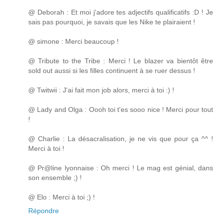
@ Deborah : Et moi j'adore tes adjectifs qualificatifs :D ! Je
sais pas pourquoi, je savais que les Nike te plairaient !
@ simone : Merci beaucoup !
@ Tribute to the Tribe : Merci ! Le blazer va bientôt être
sold out aussi si les filles continuent à se ruer dessus !
@ Twitwii : J'ai fait mon job alors, merci à toi :) !
@ Lady and Olga : Oooh toi t'es sooo nice ! Merci pour tout
!
@ Charlie : La désacralisation, je ne vis que pour ça ^^ !
Merci à toi !
@ Pr@line lyonnaise : Oh merci ! Le mag est génial, dans
son ensemble ;) !
@ Elo : Merci à toi ;) !
Répondre