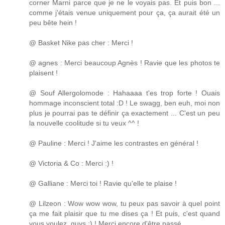
corner Marni parce que je ne le voyais pas. Et puis bon ...
comme j'étais venue uniquement pour ça, ça aurait été un
peu bête hein !
@ Basket Nike pas cher : Merci !
@ agnes : Merci beaucoup Agnès ! Ravie que les photos te
plaisent !
@ Souf Allergolomode : Hahaaaa t'es trop forte ! Ouais
hommage inconscient total :D ! Le swagg, ben euh, moi non
plus je pourrai pas te définir ça exactement ... C'est un peu
la nouvelle coolitude si tu veux ^^ !
@ Pauline : Merci ! J'aime les contrastes en général !
@ Victoria & Co : Merci :) !
@ Galliane : Merci toi ! Ravie qu'elle te plaise !
@ Lilzeon : Wow wow wow, tu peux pas savoir à quel point
ça me fait plaisir que tu me dises ça ! Et puis, c'est quand
vous voulez, guys ;) ! Merci encore d'être passé.