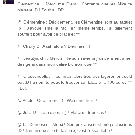
Clémentine. : Merci ma Clem ! Contente que les Nike te
plaisent :D ! Zoubis . DP .
@ Clémentine : Décidément, les Clémentine sont au taquet
:p ! J'avoue, j'me la rac', en même temps, j'ai tellement
souffert pour avoir ce bracelet ^^ !
@ Charly B : Aaah alors ? Bien hein ?!
@ beautyarchi : Merciii ! Je suis ravie si j'arrive à entraîner
des gens dans mon délire bichromique ^^ !
@ Crescendolls : Très, mais alors très très légèrement sold
out :D ! Sinon, tu peux le trouver sur Ebay à ... 400 euros ^^
! Lol.
@ Adèle : Oooh merci :) ! Welcome here !
@ Julia D. : Je passerai ;) ! Merci en tous cas !
@ La Comtesse : Merci ! Son prix aussi est méga classieux
:D ! Tant mieux si je te fais rire, c'est l'essentiel :) !