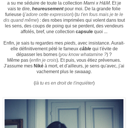
a su me séduire de toute la collection
Marni x H&M
. Et je
vais te dire,
heureusement
pour moi. De la grande folie
furieuse (
j'adore cette expression
) (
tu t'en fous mais je te le
dis quand même
) : des robes imprimées qui volent dans tout
les sens, des coups de poing qui se perdent, des vendeurs
affolés, bref, une collection
capsule
quoi ...
Enfin, je sais tu regardes mes
pieds
, avec insistance. Aurait-
elle définitivement pété le fameux
câble
qui t'évite de
dépasser les bornes (
you know whatamine ?
) ?
Même pas (
enfin je crois
). Et puis, vous étiez prévenues.
J'assume mes
Niké
à mort, et d'ailleurs, je sens qu'avec, j'ai
vachement plus le
swaaag
.
(
là tu es en droit de t'inquiéter
)