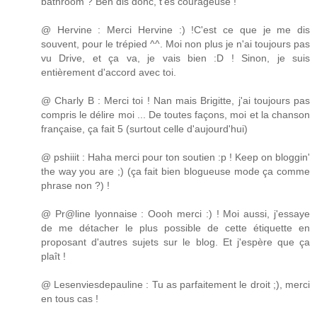
bathroom ? Ben dis donc, t'es courageuse !
@ Hervine : Merci Hervine :) !C'est ce que je me dis
souvent, pour le trépied ^^. Moi non plus je n'ai toujours pas
vu Drive, et ça va, je vais bien :D ! Sinon, je suis
entièrement d'accord avec toi.
@ Charly B : Merci toi ! Nan mais Brigitte, j'ai toujours pas
compris le délire moi ... De toutes façons, moi et la chanson
française, ça fait 5 (surtout celle d'aujourd'hui)
@ pshiiit : Haha merci pour ton soutien :p ! Keep on bloggin'
the way you are ;) (ça fait bien blogueuse mode ça comme
phrase non ?) !
@ Pr@line lyonnaise : Oooh merci :) ! Moi aussi, j'essaye
de me détacher le plus possible de cette étiquette en
proposant d'autres sujets sur le blog. Et j'espère que ça
plaît !
@ Lesenviesdepauline : Tu as parfaitement le droit ;), merci
en tous cas !