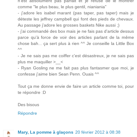
n'est absolument pas parfait et je refuse de le montrer
comme "le plus beau, le plus gentil, nianiania"
- j'adore les isabel marant (pas taper, pas taper) mais je
déteste les jeffrey campbell qui font des pieds de chevaux.
Au passage j'adore les grosses baskets Nike aussi ;)
- j'ai commandé des box mais je ne fais pas d'article dessus
parce qu'à force de voir des articles parlant de la même
chose bah... ça sert plus à rien ^^ Je conseille la Little Box
^^
- Je ne sais pas me coiffer c'est désastreux, je ne sais pas
plus me maquiller >__<
- Ryan Gosling ne me fait pas plus fantasmer que moi, je
confesse j'aime bien Sean Penn. Ouais ^^
Tout ça me donne envie de faire un article comme toi, pour
te répondre :D
Des bisous
Répondre
Mary, La pomme à glaçons
20 février 2012 à 08:38