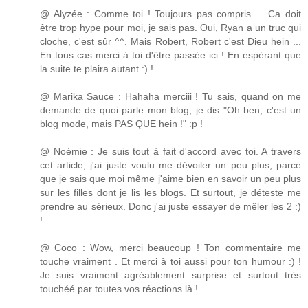
@ Alyzée : Comme toi ! Toujours pas compris ... Ca doit
être trop hype pour moi, je sais pas. Oui, Ryan a un truc qui
cloche, c'est sûr ^^. Mais Robert, Robert c'est Dieu hein ...
En tous cas merci à toi d'être passée ici ! En espérant que
la suite te plaira autant :) !
@ Marika Sauce : Hahaha merciii ! Tu sais, quand on me
demande de quoi parle mon blog, je dis "Oh ben, c'est un
blog mode, mais PAS QUE hein !" :p !
@ Noémie : Je suis tout à fait d'accord avec toi. A travers
cet article, j'ai juste voulu me dévoiler un peu plus, parce
que je sais que moi même j'aime bien en savoir un peu plus
sur les filles dont je lis les blogs. Et surtout, je déteste me
prendre au sérieux. Donc j'ai juste essayer de mêler les 2 :)
!
@ Coco : Wow, merci beaucoup ! Ton commentaire me
touche vraiment . Et merci à toi aussi pour ton humour :) !
Je suis vraiment agréablement surprise et surtout très
touchéé par toutes vos réactions là !