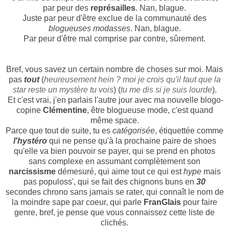
par peur des
représailles
. Nan, blague.
Juste par peur d'être exclue de la communauté des
blogueuses modasses
. Nan, blague.
Par peur d'être mal comprise par contre, sûrement.
Bref, vous savez un certain nombre de choses sur moi. Mais
pas
tout
(
heureusement hein ? moi je crois qu'il faut que la
star reste un mystère tu vois
) (
tu me dis si je suis lourde
).
Et c'est vrai, j'en parlais l'autre jour avec ma nouvelle blogo-
copine
Clémentine
, être blogueuse mode, c'est quand
même space.
Parce que tout de suite, tu es
catégorisée
, étiquettée comme
l'hystéro
qui ne pense qu'à la prochaine paire de shoes
qu'elle va bien pouvoir se payer, qui se prend en photos
sans complexe en assumant complètement son
narcissisme
démesuré, qui aime tout ce qui est
hype
mais
pas populoss', qui se fait des chignons buns en
30
secondes chrono sans jamais se rater, qui connaît le nom de
la moindre sape par coeur, qui parle
FranGlais
pour faire
genre, bref, je pense que vous connaissez cette liste de
clichés.