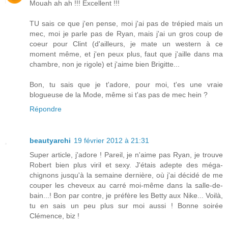
Mouah ah ah !!! Excellent !!!
TU sais ce que j'en pense, moi j'ai pas de trépied mais un
mec, moi je parle pas de Ryan, mais j'ai un gros coup de
coeur pour Clint (d'ailleurs, je mate un western à ce
moment même, et j'en peux plus, faut que j'aille dans ma
chambre, non je rigole) et j'aime bien Brigitte...
Bon, tu sais que je t'adore, pour moi, t'es une vraie
blogueuse de la Mode, même si t'as pas de mec hein ?
Répondre
beautyarchi
19 février 2012 à 21:31
Super article, j'adore ! Pareil, je n'aime pas Ryan, je trouve
Robert bien plus viril et sexy. J'étais adepte des méga-
chignons jusqu'à la semaine dernière, où j'ai décidé de me
couper les cheveux au carré moi-même dans la salle-de-
bain...! Bon par contre, je préfère les Betty aux Nike... Voilà,
tu en sais un peu plus sur moi aussi ! Bonne soirée
Clémence, biz !