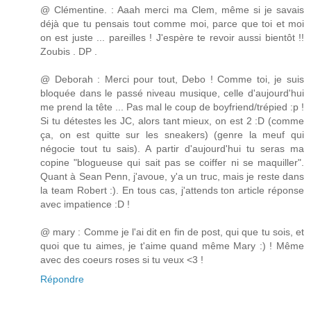
@ Clémentine. : Aaah merci ma Clem, même si je savais
déjà que tu pensais tout comme moi, parce que toi et moi
on est juste ... pareilles ! J'espère te revoir aussi bientôt !!
Zoubis . DP .
@ Deborah : Merci pour tout, Debo ! Comme toi, je suis
bloquée dans le passé niveau musique, celle d'aujourd'hui
me prend la tête ... Pas mal le coup de boyfriend/trépied :p !
Si tu détestes les JC, alors tant mieux, on est 2 :D (comme
ça, on est quitte sur les sneakers) (genre la meuf qui
négocie tout tu sais). A partir d'aujourd'hui tu seras ma
copine "blogueuse qui sait pas se coiffer ni se maquiller".
Quant à Sean Penn, j'avoue, y'a un truc, mais je reste dans
la team Robert :). En tous cas, j'attends ton article réponse
avec impatience :D !
@ mary : Comme je l'ai dit en fin de post, qui que tu sois, et
quoi que tu aimes, je t'aime quand même Mary :) ! Même
avec des coeurs roses si tu veux <3 !
Répondre