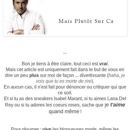
...
Bon je tiens à être claire, tout ceci est
vrai
.
Mais cet article est uniquement fait dans le but de vous en
dire un peu
plus
sur moi de façon ... divertissante (
haha, je
vois que tu es morte de rire
).
En
aucun
cas, il n'est fait pour dénoncer ou critiquer qui que
ce soit.
Et si tu as des sneakers Isabel Marant, si tu aimes Lana Del
je
t'aime
Rey ou si tu adores les coeurs roses, sache que
quand même
!
Pour résumer :
vive
les blogueuses mode, même les