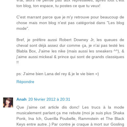
vrai, alors ne pense pas aux représailles; après tout c'est
ton blog, ton espace, tu postes ce que tu veux!
C'est marrant parce que je m'y retrouve pour beaucoup de
chose mais mon blog n'est pas catégorisé dans "Les blog
mode".
Bref, je préfère aussi Robert Downey Jr, les queues de
cheval sont déjà assez dur comme ça, je n'ai pas testé les
Blabla Box, J'aime les nike (mais aussi les sneakers ^^), &
j'aime aussi mickeal & prince qui sont de grands classiques
!!
ps: J'aime bien Lana del rey & je le vie bien =)
Répondre
Anah
20 février 2012 à 20:31
Que j'aime cet article dis donc! Les trucs à la mode
musicalement parlant ça me rebute (moi je suis plus Shaka
Ponk, Ina Ich, Guerilla Poubelle, Rammstein et The Black
Keys entre autre..) Par contre je craque à mort sur Gosling