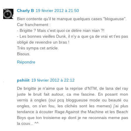
Charly B
19 février 2012 à 21:50
Bien contente qu'il te manque quelques cases "blogueuse".
Car franchement :
- Brigitte ? Mais c'est quoi ce délire nian nian ?!
- Les bonnes vieilles Dunk, il n'y a que ça de vrai et t'es pas
obligé de revendre un bras !
Très sympa cet article.
Bisous.
Répondre
pshiiit
19 février 2012 à 22:12
De brigitte je n'aime que la reprise d'NTM, de lana del ray
juste le bruit fait autour, ca me fascine. En posant mon
vernis à ongles (oui pcq bloggueuse mode ou beauté ou
ongles, on s'en fou, les clichés sont les memes) j'ai plus
tendance à écouter Rage Against the Machine et les Beach
Boys que ton troisieme ep dont je ne reconnais meme pas
la couv... ^^