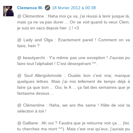
Clemence M.
18 février 2012 à 00:38
@ Clémentine : Haha moi ça va, j'ai réussi à tenir jusque là,
mais ça ne va pas durer ... On se voit quand tu veux Clem,
je suis en vacs depuis hier :) ! <3
@ Lady and Olga : Exactement pareil ! Comment on va
faire, hein ?
@ beautyarchi : Y'a même pas une exception ! J'aurais pu
faire tout l'alphabet ! C'est désespérant ^^.
@ Souf Allergolomode : Ouaiiis bon c'est vrai, manque
quelques lettres. Mais j'ai mis tellement de temps déjà à
faire ça que bon ... Oui, le A ... ça fait des semaines que je
fantasme dessus ...
@ Clémentine : Haha, we are the same ! Hâte de voir ta
sélection à toii !
@ Galliane : Ah oui ? Faudra que je retourne voir ça ... (toi,
tu cherches ma mort ^^). Mais c'est vrai qu'eux, j'aurais pu