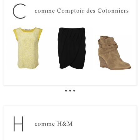
♣
♣
♣