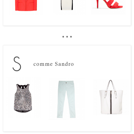
♣
♣
♣