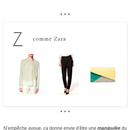
♣
♣
♣
♣
♣
♣
N'empêche avoue, ça donne envie d'être une
manipulée
du