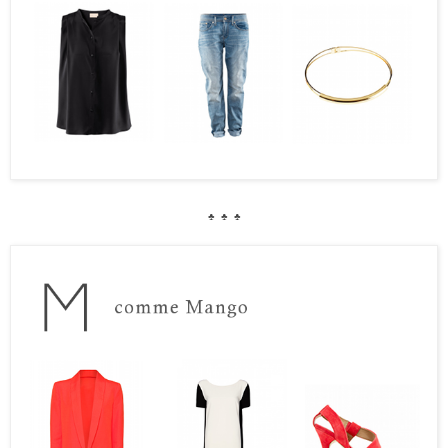
♣
♣
♣