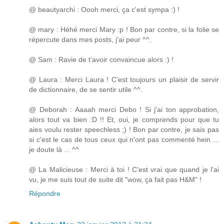
@ beautyarchi : Oooh merci, ça c'est sympa :) !
@ mary : Héhé merci Mary :p ! Bon par contre, si la folie se
répercute dans mes posts, j'ai peur ^^.
@ Sam : Ravie de t'avoir convaincue alors :) !
@ Laura : Merci Laura ! C'est toujours un plaisir de servir
de dictionnaire, de se sentir utile ^^.
@ Deborah : Aaaah merci Debo ! Si j'ai ton approbation,
alors tout va bien :D !! Et, oui, je comprends pour que tu
aies voulu rester speechless ;) ! Bon par contre, je sais pas
si c'est le cas de tous ceux qui n'ont pas commenté hein ...
je doute là ... ^^
@ La Malicieuse : Merci à toi ! C'est vrai que quand je l'ai
vu, je me suis tout de suite dit "wow, ça fait pas H&M" !
Répondre