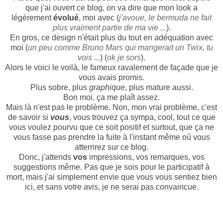
que j'ai ouvert ce blog, on va dire que mon look a
légèrement
évolué
, moi avec (
j'avoue, le bermuda ne fait
plus vraiment partie de ma vie ...
).
En gros, ce design n'était plus du tout en adéquation avec
moi (
un peu comme Bruno Mars qui mangerait un Twix, tu
vois ...
) (
ok je sors
).
Alors le voici le voilà, le fameux ravalement de façade que je
vous avais promis.
Plus sobre, plus
graphique
, plus mature aussi.
Bon moi, ça me plaît assez.
Mais là n'est pas le problème. Non, mon vrai problème, c'est
de savoir si
vous
, vous trouvez ça sympa, cool, tout ce que
vous voulez pourvu que ce soit positif et surtout, que ça ne
vous fasse pas prendre la fuite à l'instant même où vous
atterrirez sur ce blog.
Donc, j'attends
vos
impressions, vos remarques, vos
suggestions même. Pas que je sois pour le participatif à
mort, mais j'ai simplement envie que vous vous sentiez bien
ici, et sans votre
avis
, je ne serai pas convaincue.