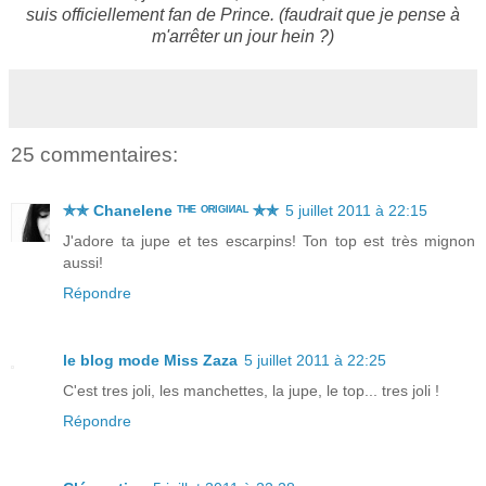
suis officiellement fan de Prince. (faudrait que je pense à
m'arrêter un jour hein ?)
25 commentaires:
✯✯ Chanelene ᵀᴴᴱ ᴼᴿᴵᴳᴵᴻᴬᴸ ✯✯
5 juillet 2011 à 22:15
J'adore ta jupe et tes escarpins! Ton top est très mignon
aussi!
Répondre
le blog mode Miss Zaza
5 juillet 2011 à 22:25
C'est tres joli, les manchettes, la jupe, le top... tres joli !
Répondre