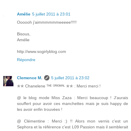
Amélie
5 juillet 2011 à 23:01
Oooooh j'aimmmmmmeeeee!!!!!
Bisous,
Amélie
http://www.sogirlyblog.com
Répondre
Clemence M.
5 juillet 2011 à 23:02
✯✯ Chanelene ᵀᴴᴱ ᴼᴿᴵᴳᴵᴻᴬᴸ ✯✯ : Merci merci !
@ le blog mode Miss Zaza : Merci beaucoup ! J'aurais
souffert pour avoir ces manchettes mais je suis happy de
les avoir enfin trouvées !
@ Clémentine : Merci :) !! Alors mon vernis c'est un
Sephora et la référence c'est L09 Passion mais il semblerait