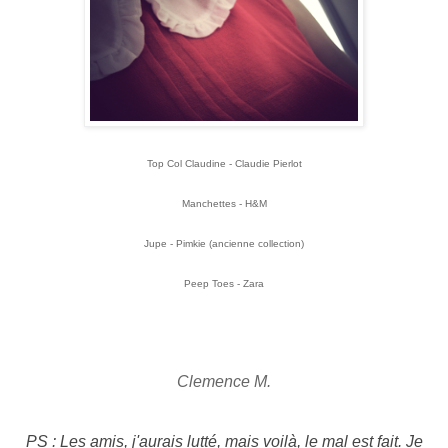
Top Col Claudine - Claudie Pierlot
Manchettes - H&M
Jupe - Pimkie (ancienne collection)
Peep Toes - Zara
Clemence M.
PS : Les amis, j'aurais lutté, mais voilà, le mal est fait. Je