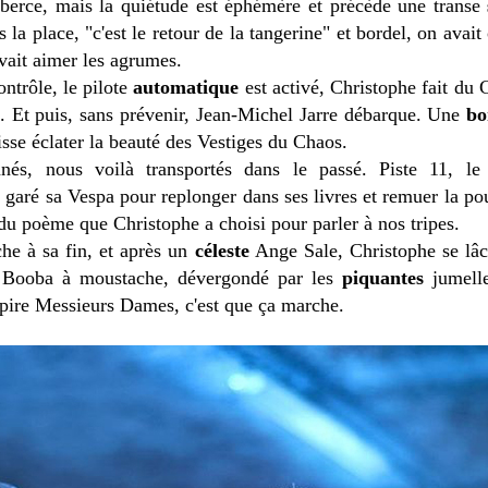
 berce, mais la quiétude est éphémère et précède une transe
 la place, "c'est le retour de la tangerine" et bordel, on avait
vait aimer les agrumes.
ntrôle, le pilote
automatique
est activé, Christophe fait du 
t. Et puis, sans prévenir, Jean-Michel Jarre débarque. Une
b
isse éclater la beauté des Vestiges du Chaos.
és, nous voilà transportés dans le passé. Piste 11, le
 garé sa Vespa pour replonger dans ses livres et remuer la po
 du poème que Christophe a choisi pour parler à nos tripes.
he à sa fin, et après un
céleste
Ange Sale, Christophe se lâc
e Booba à moustache, dévergondé par les
piquantes
jumell
e pire Messieurs Dames, c'est que ça marche.