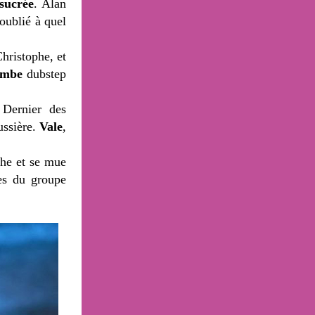
sucrée
. Alan
 oublié à quel
Christophe, et
ombe
dubstep
 Dernier des
ussière.
Vale
,
he et se mue
es du groupe