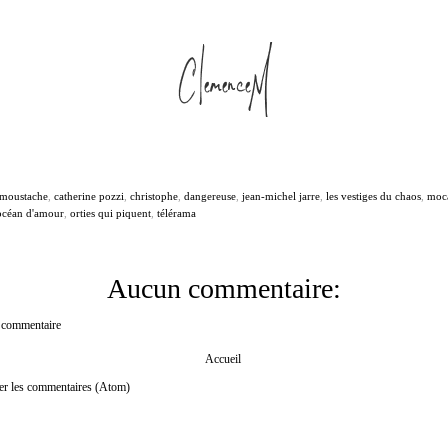
 moustache
,
catherine pozzi
,
christophe
,
dangereuse
,
jean-michel jarre
,
les vestiges du chaos
,
moca
océan d'amour
,
orties qui piquent
,
télérama
Aucun commentaire:
n commentaire
Accueil
er les commentaires (Atom)