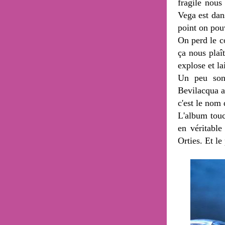
fragile nous
Vega est dans
point on pou
On perd le co
ça nous plaî
explose et la
Un peu sonn
Bevilacqua a
c'est le nom
L'album touc
en véritabl
Orties. Et l