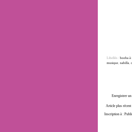
Libellés :
booba à
musique
,
nabilla
,
Enregistrer u
Article plus récent
Inscription à :
Publi