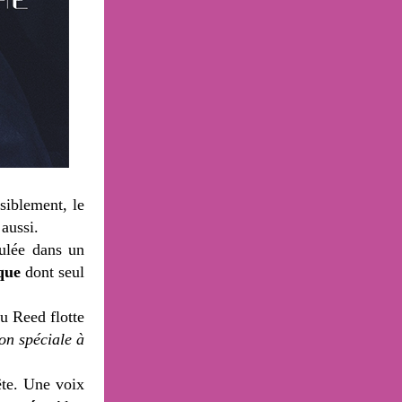
siblement, le
aussi.
oulée dans un
que
dont seul
 Reed flotte
on spéciale à
te. Une voix