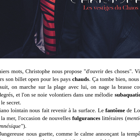
iers mots, Christophe nous propose "d'ouvrir des choses". Vi
rs son billet open pour les pays
chauds
. Ça tombe bien, nous 
suit, on marche sur la plage avec lui, on nage la brasse c
egrés, et l'on se noie volontiers dans une mélodie
subaquati
le secret.
iano lointain nous fait revenir à la surface. Le
fantôme
de Lou
 la mer, l'occasion de nouvelles
fulgurances
littéraires (
menti
amnésique"
).
 Dangereuse nous guette, comme le calme annonçant la tempê