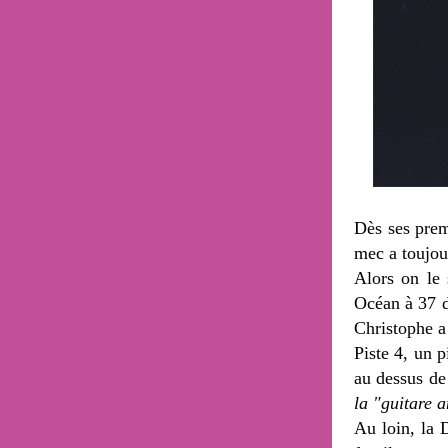
Dès ses prem
mec a toujou
Alors on le 
Océan à 37 d
Christophe a 
Piste 4, un p
au dessus de
la "guitare 
Au loin, la