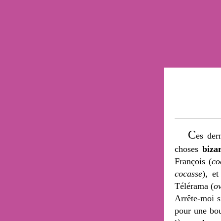
C
es der
choses
biza
François (
co
cocasse
), et
Télérama (
o
Arrête-moi si
pour une bou