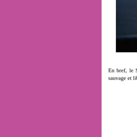
En bref, le
sauvage et l