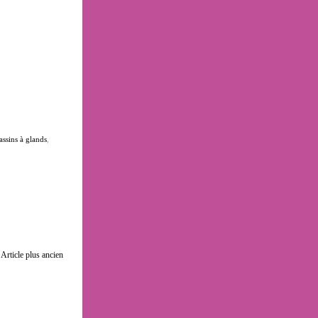
ssins à glands
,
Article plus ancien