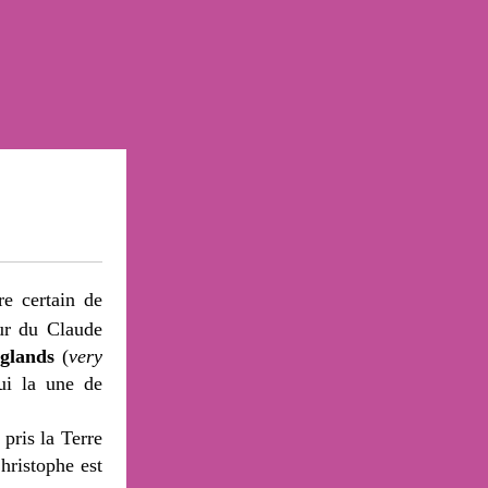
re certain de
sur du Claude
à
glands
(
very
hui la une de
 pris la Terre
hristophe est