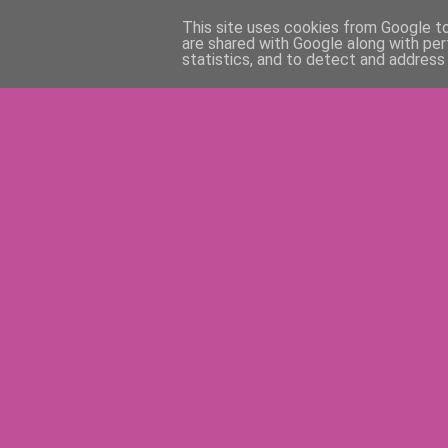
This site uses cookies from Google to 
are shared with Google along with per
statistics, and to detect and address