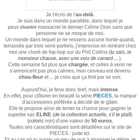
Je t'écris de l'
au-delà
.
Je suis dans un monde parallèle, dans lequel je
peux
chanter
massacrer le dernier Céline Dion sans que
personne ne se moque de moi.
Un monde dans lequel je ne ressens aucune honte quand,
terrassée par trois semi-partiels, j'improvise en rentrant chez
moi une choré de hip-hop sur du Phil Collins (
tu sais, le
monsieur chauve, avec une voix de canard ...
).
Cette semaine fut plus que
chargée
, et celles à venir ne
s'annoncent pas plus calmes, mon cerveau est devenu
chou-fleur
et ... je crois que ça finit par se voir.
Aujourd'hui, je ferai donc bref, mais
intense
.
En effet, pour clôturer en beauté la série
PIECES
, ta marque
d'accessoires préférée a décidé de te gâter.
Elle te propose ainsi de tenter ta chance pour gagner le
superbe sac
ELINE
(
de la collection actuelle, s'il te plaît
)
(
coloris
noir
) d'une valeur de
50 euros
.
Toutes ses caractéristiques sont détaillées sur le site de
PIECES : juste
ici
.
Et au cas où tu aurais un peu de mal à imaginer le délire, je