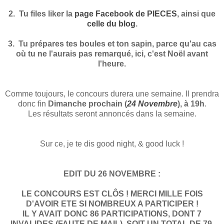
2. Tu files liker la
page Facebook de PIECES
, ainsi que
celle du blog
.
3. Tu prépares tes boules et ton sapin, parce qu'au cas
où tu ne l'aurais pas remarqué, ici, c'est Noël avant
l'heure.
Comme toujours, le concours durera une semaine. Il prendra
donc fin
Dimanche prochain (
24 Novembre
), à 19h
.
Les résultats seront annoncés dans la semaine.
Sur ce, je te dis good night, & good luck !
EDIT DU 26 NOVEMBRE :
LE CONCOURS EST CLÔS ! MERCI MILLE FOIS
D'AVOIR ETE SI NOMBREUX A PARTICIPER !
IL Y AVAIT DONC 86 PARTICIPATIONS, DONT 7
INVALIDES (FAUTE DE MAIL), SOIT UN TOTAL DE 79.