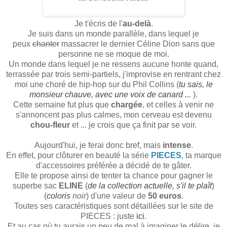
Je t'écris de l'
au-delà
.
Je suis dans un monde parallèle, dans lequel je
peux
chanter
massacrer le dernier Céline Dion sans que
personne ne se moque de moi.
Un monde dans lequel je ne ressens aucune honte quand,
terrassée par trois semi-partiels, j'improvise en rentrant chez
moi une choré de hip-hop sur du Phil Collins (
tu sais, le
monsieur chauve, avec une voix de canard ...
).
Cette semaine fut plus que
chargée
, et celles à venir ne
s'annoncent pas plus calmes, mon cerveau est devenu
chou-fleur
et ... je crois que ça finit par se voir.
Aujourd'hui, je ferai donc bref, mais
intense
.
En effet, pour clôturer en beauté la série
PIECES
, ta marque
d'accessoires préférée a décidé de te gâter.
Elle te propose ainsi de tenter ta chance pour gagner le
superbe sac
ELINE
(
de la collection actuelle, s'il te plaît
)
(
coloris
noir
) d'une valeur de
50 euros
.
Toutes ses caractéristiques sont détaillées sur le site de
PIECES : juste
ici
.
Et au cas où tu aurais un peu de mal à imaginer le délire, je