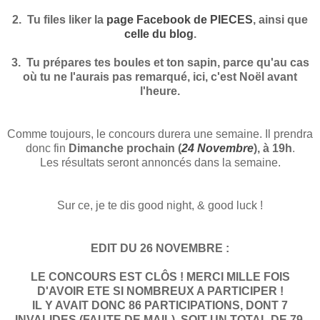
2. Tu files liker la
page Facebook de PIECES
, ainsi que
celle du blog
.
3. Tu prépares tes boules et ton sapin, parce qu'au cas
où tu ne l'aurais pas remarqué, ici, c'est Noël avant
l'heure.
Comme toujours, le concours durera une semaine. Il prendra
donc fin
Dimanche prochain (
24 Novembre
), à 19h
.
Les résultats seront annoncés dans la semaine.
Sur ce, je te dis good night, & good luck !
EDIT DU 26 NOVEMBRE :
LE CONCOURS EST CLÔS ! MERCI MILLE FOIS
D'AVOIR ETE SI NOMBREUX A PARTICIPER !
IL Y AVAIT DONC 86 PARTICIPATIONS, DONT 7
INVALIDES (FAUTE DE MAIL), SOIT UN TOTAL DE 79.