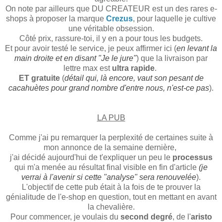
On note par ailleurs que DU CREATEUR est un des rares e-
shops à proposer la marque
Crezus
, pour laquelle je cultive
une véritable obsession.
Côté prix, rassure-toi, il y en a pour tous les budgets.
Et pour avoir testé le service, je peux affirmer ici (
en levant la
main droite et en disant "Je le jure"
) que la livraison par
lettre max est
ultra rapide
.
ET gratuite
(
détail qui, là encore, vaut son pesant de
cacahuètes pour grand nombre d'entre nous, n'est-ce pas
).
LA PUB
Comme j'ai pu remarquer la perplexité de certaines suite à
mon annonce de la semaine dernière,
j'ai décidé aujourd'hui de t'expliquer un peu le
processus
qui m'a menée au résultat final visible en fin d'article
(je
verrai à l'avenir si cette "analyse" sera renouvelée
).
L'objectif de cette pub était à la fois de te prouver la
génialitude de l'e-shop en question, tout en mettant en avant
la chevalière.
Pour commencer, je voulais du
second degré
,
de l'
aristo