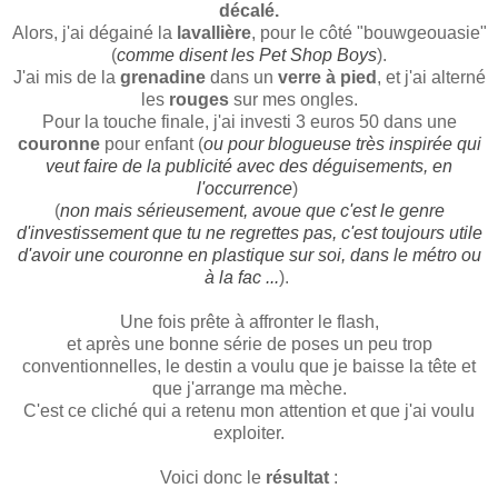
décalé.
Alors, j'ai dégainé la
lavallière
, pour le côté "bouwgeouasie"
(
comme disent les Pet Shop Boys
).
J'ai mis de la
grenadine
dans un
verre à pied
, et j'ai alterné
les
rouges
sur mes ongles.
Pour la touche finale, j'ai investi 3 euros 50 dans une
couronne
pour enfant (
ou pour blogueuse très inspirée qui
veut faire de la publicité avec des déguisements, en
l'occurrence
)
(
non mais sérieusement, avoue que c'est le genre
d'investissement que tu ne regrettes pas, c'est toujours utile
d'avoir une couronne en plastique sur soi, dans le métro ou
à la fac ...
).
Une fois prête à affronter le flash,
et après une bonne série de poses un peu trop
conventionnelles, le destin a voulu que je baisse la tête et
que j'arrange ma mèche.
C'est ce cliché qui a retenu mon attention et que j'ai voulu
exploiter.
Voici donc le
résultat
: