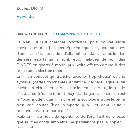
Zoubis. DP. <3
Répondre
Jean-Baptiste Y.
17 septembre 2013 à 21:13
Et bien ! Il faut chercher longtemps, pour trouver autre
chose que des bulletins égocentriques symptomatiques
d'une société malade d'elle-même dans laquelle les
derniers esprits sains sont, eux, malades de voir des
DINDES en shorts à moitié prix, voire offerts comme à des
prostituées électroniques.
Enfin un concept qui tranche avec le "trop choupi" et une
syntaxe (certes touchante) enfantine derrière laquelle se
cache un vide intersidéral et tellement sidérant, le lot de
l'écrasante (c'est le terme) majorité du genre mineur qu'est
le "blog mode", que l'Histoire et la sociologie appelleront à
n'en pas douter "blog n'importe quoi", et dont l'auteur
reconnu sera "n'importe qui".
Voilà enfin du neuf, du spontané, de l'art. Tant de choses
que la médiocrité ambiante ne parviendra pas à copier....
ou si mal.