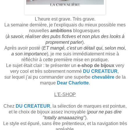
L'heure est grave. Très grave.
La semaine dernière, je t'expliquais du mieux possible mes
nouvelles
ambitions
bloguesques
(
à savoir, réaliser des pubs fictives et non plus des looks à
proprement parler
).
Après avoir posté (
ET mangé, c'est un détail qui, selon moi,
a son importance
), je me suis immédiatement mise à
réfléchir à cette première mise en pratique.
Le sujet était clair : te présenter un
e-shop de bijoux
very
very cool et très sobrement nommé
DU CREATEUR
,
sur lequel j'ai pu commander une superbe
chevalière
de la
marque
Dear Charlotte
.
L'E-SHOP
Chez
DU CREATEUR
, la sélection de marques est pointue,
et le choix de bijoux assez incroyable (
pour ne pas dire
"totally amaaaazing"
).
Le style est épuré, sans être prétentieux, et la navigation très
agréable.