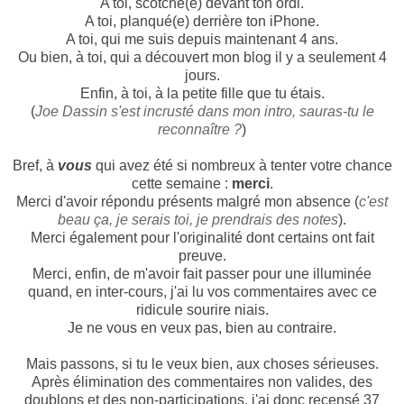
A toi, scotché(e) devant ton ordi.
A toi, planqué(e) derrière ton iPhone.
A toi, qui me suis depuis maintenant 4 ans.
Ou bien, à toi, qui a découvert mon blog il y a seulement 4
jours.
Enfin, à toi, à la petite fille que tu étais.
(
Joe Dassin s'est incrusté dans mon intro, sauras-tu le
reconnaître ?
)
Bref, à
vous
qui avez été si nombreux à tenter votre chance
cette semaine :
merci
.
Merci d'avoir répondu présents malgré mon absence (
c'est
beau ça, je serais toi, je prendrais des notes
).
Merci également pour l'originalité dont certains ont fait
preuve.
Merci, enfin, de m'avoir fait passer pour une illuminée
quand, en inter-cours, j'ai lu vos commentaires avec ce
ridicule sourire niais.
Je ne vous en veux pas, bien au contraire.
Mais passons, si tu le veux bien, aux choses sérieuses.
Après élimination des commentaires non valides, des
doublons et des non-participations, j'ai donc recensé 37