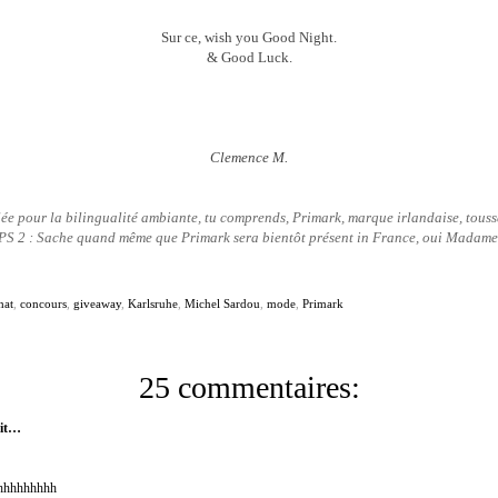
Sur ce, wish you Good Night.
& Good Luck.
Clemence M.
ée pour la bilingualité ambiante, tu comprends, Primark, marque irlandaise, toussa
PS 2 : Sache quand même que Primark sera bientôt présent in France, oui Madame
hat
,
concours
,
giveaway
,
Karlsruhe
,
Michel Sardou
,
mode
,
Primark
25 commentaires:
it…
hhhhhhhhh