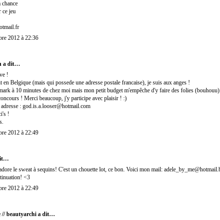
a chance
 ce jeu
otmail.fr
re 2012 à 22:36
n
a dit…
ve !
t en Belgique (mais qui possede une adresse postale francaise), je suis aux anges !
imark à 10 minutes de chez moi mais mon petit budget m'empêche d'y faire des folies (bouhouu)
oncours ! Merci beaucoup, j'y participe avec plaisir ! :)
 adresse : god.is.a.looser@hotmail.com
i's !
s.
re 2012 à 22:49
it…
dore le sweat à sequins! C'est un chouette lot, ce bon. Voici mon mail: adele_by_me@hotmail.b
tinuation! <3
re 2012 à 22:49
 // beautyarchi
a dit…