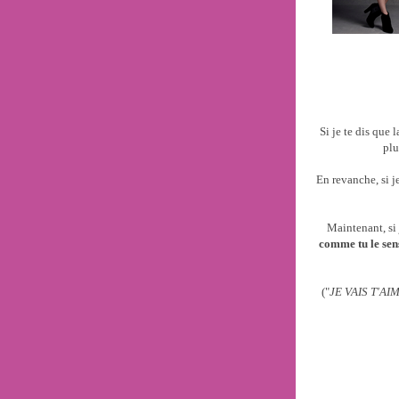
Si je te dis que
plu
En revanche, si je
Maintenant, si 
comme tu le sen
(
"
JE VAIS T'A