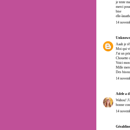
je tente m
merci pour
bise
elle-lauath
14 novemb
Unknow
Aaah je rê
Moi qui vi
J'ai un pr
Chouette c
Voici mon
Mille merc
Des bisou
14 novemb
Adele
a d
Wahou! J'a
bonne con
14 novemb
Géraldine