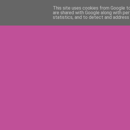
This site uses cookies from Google to 
are shared with Google along with per
statistics, and to detect and address