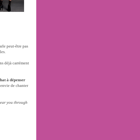
arle peut-être pas
les.
ens déjà carrément
chat à dépenser
 envie de chanter
hear you through