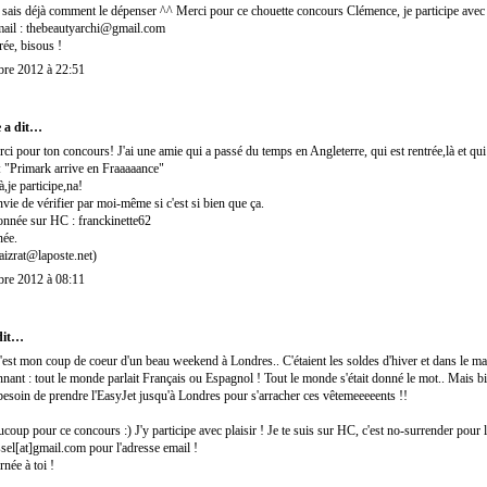
 sais déjà comment le dépenser ^^ Merci pour ce chouette concours Clémence, je participe avec p
mail : thebeautyarchi@gmail.com
ée, bisous !
re 2012 à 22:51
 a dit…
ci pour ton concours! J'ai une amie qui a passé du temps en Angleterre, qui est rentrée,là et qu
: "Primark arrive en Fraaaaance"
à,je participe,na!
envie de vérifier par moi-même si c'est si bien que ça.
onnée sur HC : franckinette62
née.
aizrat@laposte.net)
re 2012 à 08:11
dit…
'est mon coup de coeur d'un beau weekend à Londres.. C'étaient les soldes d'hiver et dans le mag
nant : tout le monde parlait Français ou Espagnol ! Tout le monde s'était donné le mot.. Mais bie
besoin de prendre l'EasyJet jusqu'à Londres pour s'arracher ces vêtemeeeeents !!
coup pour ce concours :) J'y participe avec plaisir ! Je te suis sur HC, c'est no-surrender pour 
sel[at]gmail.com pour l'adresse email !
née à toi !