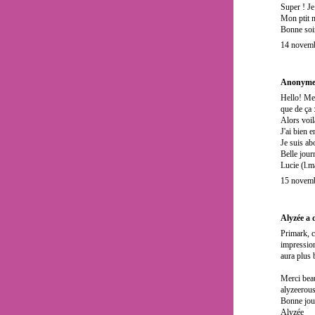
Super ! Je
Mon ptit 
Bonne soir
14 novemb
Anonyme
Hello! Mer
que de ça 
Alors voil
J'ai bien 
Je suis ab
Belle jour
Lucie (l.m
15 novemb
Alyzée
a 
Primark, c
impression
aura plus 
Merci beau
alyzeerous
Bonne jour
Alyzée