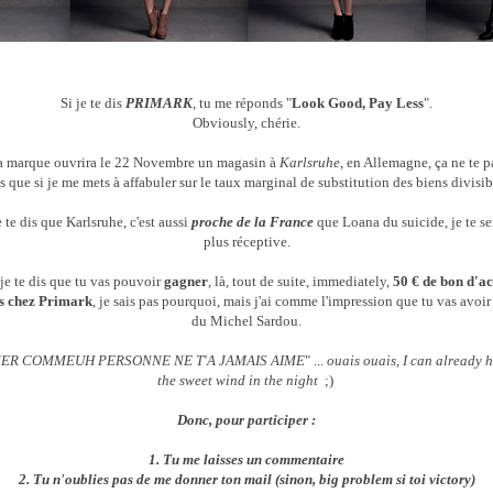
Si je te dis
PRIMARK
, tu me réponds "
Look Good, Pay Less
".
Obviously, chérie.
 la marque ouvrira le 22 Novembre un magasin à
Karlsruhe
, en Allemagne, ça ne te p
s que si je me mets à affabuler sur le taux marginal de substitution des biens divisib
 te dis que Karlsruhe, c'est aussi
proche de la France
que Loana du suicide, je te s
plus réceptive.
je te dis que tu vas pouvoir
gagner
, là, tout de suite, immediately,
50
€ de bon d'a
s chez Primark
, je sais pas pourquoi, mais j'ai comme l'impression que tu vas
avoir
du Michel Sardou.
IMER COMMEUH PERSONNE NE T'A JAMAIS AIME
" ...
ouais ouais, I can already 
the sweet wind in the night
;)
Donc, pour participer :
1. Tu me laisses un commentaire
2. Tu n'oublies pas de me donner ton mail (sinon, big problem si toi victory)