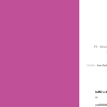
PS : Désol
Libellés :
bon d'ac
hell62
a d
cc
yeahhhhh