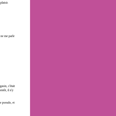
laisir.
i ne me parle
asin, c'était
ntôt, il n'y
le pseudo, et