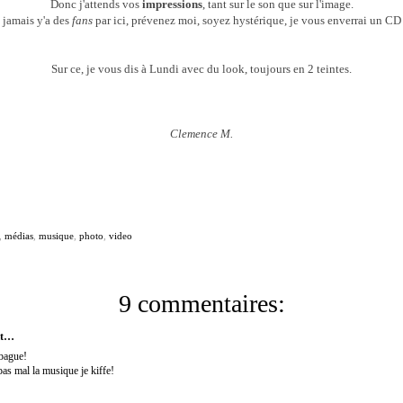
Donc j'attends vos
impressions
, tant sur le son que sur l'image.
 jamais y'a des
fans
par ici, prévenez moi, soyez hystérique, je vous enverrai un CD 
Sur ce, je vous dis à Lundi avec du look, toujours en 2 teintes.
Clemence M.
,
médias
,
musique
,
photo
,
video
9 commentaires:
it…
 bague!
as mal la musique je kiffe!