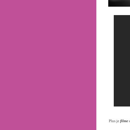
Plus je
filme
e