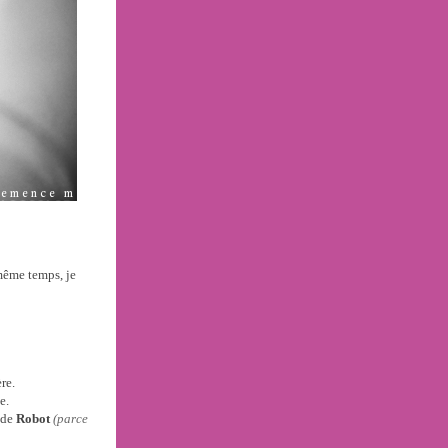
 même temps, je
re.
e.
n de
Robot
(parce