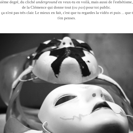
sième degré, du cliché
underground
en veux-tu en voilà, mais aussi de l'esthétisme,
de la Clémence qui donne tout (
ou pas
) pour toi public.
t ça n'est pas très clair. Le mieux en fait, c'est que tu regardes la vidéo et puis ... que
t'en penses.