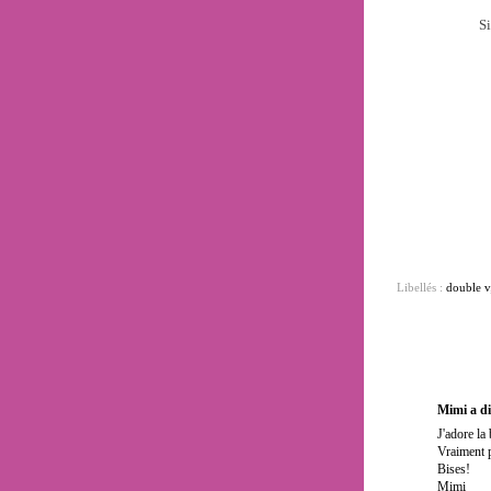
Si
Libellés :
double v
Mimi
a d
J'adore la
Vraiment p
Bises!
Mimi