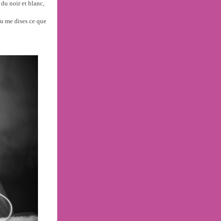
 du noir et blanc,
 tu me dises ce que