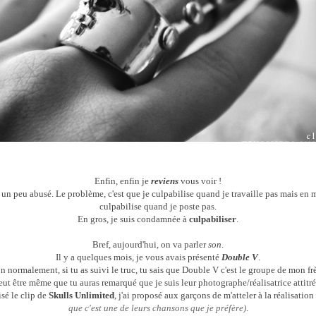
Enfin, enfin je
reviens
vous voir !
ai un peu abusé. Le problème, c'est que je culpabilise quand je travaille pas mais en
culpabilise quand je poste pas.
En gros, je suis condamnée à
culpabiliser
.
Bref, aujourd'hui, on va parler
son
.
Il y a quelques mois, je vous avais présenté
Double V
.
n normalement, si tu as suivi le truc, tu sais que
Double V
c'est le groupe de mon frè
eut être même que tu auras remarqué que je suis leur photographe/réalisatrice attitré
isé le clip de
Skulls Unlimited
, j'ai proposé aux garçons de m'atteler à la réalisatio
que c'est une de leurs chansons que je préfère)
.