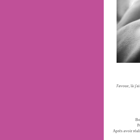
J'avoue, là j'
Bo
P
Après avoir réal