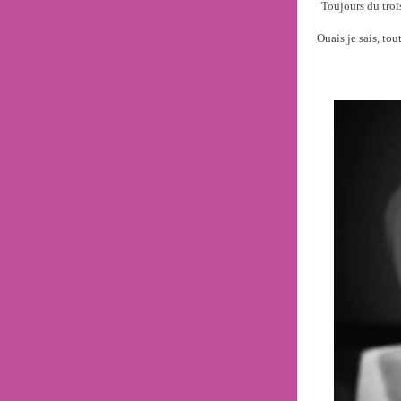
Toujours du troi
Ouais je sais, tou