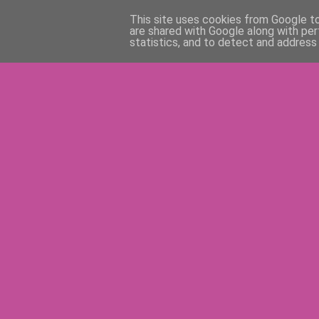
This site uses cookies from Google to 
are shared with Google along with per
statistics, and to detect and address