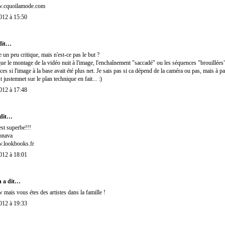
w.cquoilamode.com
012 à 15:50
dit…
e un peu critique, mais n'est-ce pas le but ?
que le montage de la vidéo nuit à l'image, l'enchaînement "saccadé" ou les séquences "brouillées"
ces si l'image à la base avait été plus net. Je sais pas si ca dépend de la caméra ou pas, mais à pa
st justemnet sur le plan technique en fait... :)
012 à 17:48
dit…
st superbe!!!
onava
w.lookbooks.fr
012 à 18:01
n
a dit…
is vous étes des artistes dans la famille !
012 à 19:33