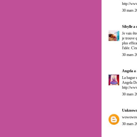
http://ww
30 mars 2
Sibylle
a 
Je vais êtr
je trouve 
plus effica
l'idée. C'e
30 mars 2
Angela
a 
La bague e
Angela D
http://ww
30 mars 2
Unknow
wowowow ma
30 mars 2