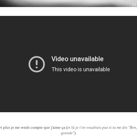
t plus je me rends compte que j'aime ça (
et là je t'en voudrais pas si tu me dis "Ben
grande"
).