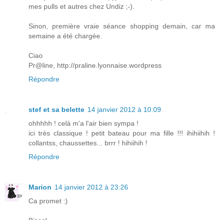
mes pulls et autres chez Undiz ;-).
Sinon, première vraie séance shopping demain, car ma
semaine a été chargée.
Ciao
Pr@line, http://praline.lyonnaise.wordpress
Répondre
stef et sa belette
14 janvier 2012 à 10:09
ohhhhh ! celà m'a l'air bien sympa !
ici très classique ! petit bateau pour ma fille !!! ihihiihih !
collantss, chaussettes... brrr ! hihiihih !
Répondre
Marion
14 janvier 2012 à 23:26
Ca promet :)