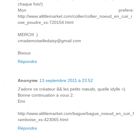
chaque fois!)
Mon prefere:
http://www.alittlemarket.com/collier/collier_noeud_en_cuir_r
ose_poudre_xs-720154.html
MERCIII :)
cmademoiselledaisy@gmail.com
Bisous
Répondre
Anonyme
13 septembre 2011 à 23:52
J'adore ce créateur && les petits nœuds, quelle idylle =)
Bonne continuation à vous 2.
Emi
http://www.alittlemarket.com/bague/bague_noeud_en_cuir_f
ramboise_xs-423065.html
Répondre