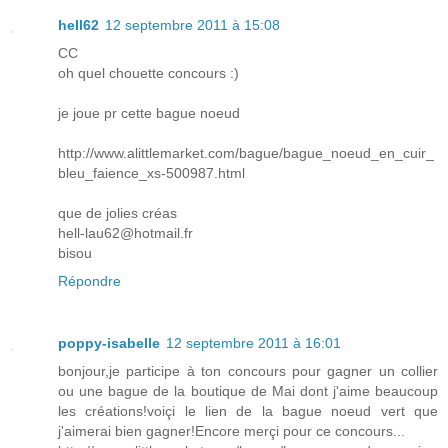
hell62
12 septembre 2011 à 15:08
CC
oh quel chouette concours :)
je joue pr cette bague noeud
http://www.alittlemarket.com/bague/bague_noeud_en_cuir_
bleu_faience_xs-500987.html
que de jolies créas
hell-lau62@hotmail.fr
bisou
Répondre
poppy-isabelle
12 septembre 2011 à 16:01
bonjour,je participe à ton concours pour gagner un collier
ou une bague de la boutique de Mai dont j'aime beaucoup
les créations!voiçi le lien de la bague noeud vert que
j'aimerai bien gagner!Encore merçi pour ce concours...