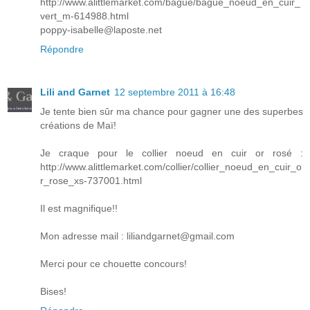
http://www.alittlemarket.com/bague/bague_noeud_en_cuir_
vert_m-614988.html
poppy-isabelle@laposte.net
Répondre
Lili and Garnet
12 septembre 2011 à 16:48
Je tente bien sûr ma chance pour gagner une des superbes
créations de Maï!
Je craque pour le collier noeud en cuir or rosé :
http://www.alittlemarket.com/collier/collier_noeud_en_cuir_o
r_rose_xs-737001.html
Il est magnifique!!
Mon adresse mail : liliandgarnet@gmail.com
Merci pour ce chouette concours!
Bises!