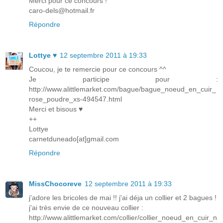
Merci pour ce concours !
caro-dels@hotmail.fr
Répondre
Lottye ♥
12 septembre 2011 à 19:33
Coucou, je te remercie pour ce concours ^^
Je participe pour :
http://www.alittlemarket.com/bague/bague_noeud_en_cuir_
rose_poudre_xs-494547.html
Merci et bisous ♥
++
Lottye
carnetduneado[at]gmail.com
Répondre
MissChocoreve
12 septembre 2011 à 19:33
j'adore les bricoles de mai !! j'ai déja un collier et 2 bagues !
j'ai très envie de ce nouveau collier :
http://www.alittlemarket.com/collier/collier_noeud_en_cuir_n