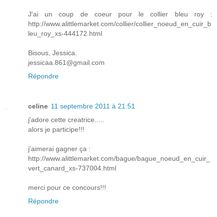
J'ai un coup de coeur pour le collier bleu roy :
http://www.alittlemarket.com/collier/collier_noeud_en_cuir_b
leu_roy_xs-444172.html
Bisous, Jessica.
jessicaa.861@gmail.com
Répondre
celine
11 septembre 2011 à 21:51
j'adore cette creatrice.....
alors je participe!!!
j'aimerai gagner ça :
http://www.alittlemarket.com/bague/bague_noeud_en_cuir_
vert_canard_xs-737004.html
merci pour ce concours!!!
Répondre