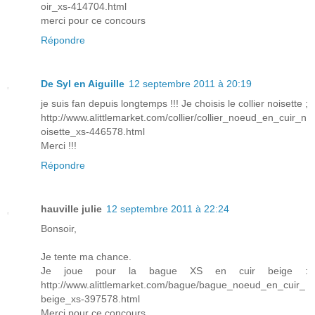
oir_xs-414704.html
merci pour ce concours
Répondre
De Syl en Aiguille
12 septembre 2011 à 20:19
je suis fan depuis longtemps !!! Je choisis le collier noisette ;
http://www.alittlemarket.com/collier/collier_noeud_en_cuir_n
oisette_xs-446578.html
Merci !!!
Répondre
hauville julie
12 septembre 2011 à 22:24
Bonsoir,
Je tente ma chance.
Je joue pour la bague XS en cuir beige :
http://www.alittlemarket.com/bague/bague_noeud_en_cuir_
beige_xs-397578.html
Merci pour ce concours.