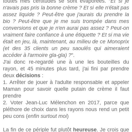
toutes mes certitudes se sont évaporées. "
Et si je
n'avais pas pris la bonne crème ? Et si elle n'était pas
assez liquide ? Peut-être que j'aurais du prendre la
bio ? Peut-être que je me suis trompée dans mes
conversions et que je n'en aurai pas assez ?
Peut-on
vraiment faire confiance à une étiquette ? Et si ma vie
était en jeu, là, maintenant, au milieu de ce Monoprix
(et des 35 clients un peu saoulés qui aimeraient
accéder à l'armoire gla-gla) ?
".
J'ai donc re-regardé une à une les bouteilles du
rayon, et 45 minutes plus tard, j'ai fini par prendre
deux
décisions
:
1. Arrêter de jouer à l'adulte responsable et appeler
Maman pour savoir quelle putain de crème il faut
prendre
2. Voter Jean-Luc Mélenchon en 2017, parce que
pléthore de choix dans les rayons nous rend un petit
peu cons (
enfin surtout moi
)
La fin de ce périple fut plutôt
heureuse
. Je crois que