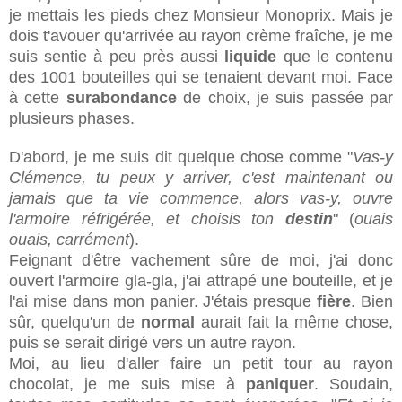
je mettais les pieds chez Monsieur Monoprix. Mais je
dois t'avouer qu'arrivée au rayon crème fraîche, je me
suis sentie à peu près aussi
liquide
que le contenu
des 1001 bouteilles qui se tenaient devant moi. Face
à cette
surabondance
de choix, je suis passée par
plusieurs phases.
D'abord, je me suis dit quelque chose comme "
Vas-y
Clémence, tu peux y arriver, c'est maintenant ou
jamais que ta vie commence, alors vas-y, ouvre
l'armoire réfrigérée, et choisis ton
destin
" (
ouais
ouais, carrément
).
Feignant d'être vachement sûre de moi, j'ai donc
ouvert l'armoire gla-gla, j'ai attrapé une bouteille, et je
l'ai mise dans mon panier. J'étais presque
fière
. Bien
sûr, quelqu'un de
normal
aurait fait la même chose,
puis se serait dirigé vers un autre rayon.
Moi, au lieu d'aller faire un petit tour au rayon
chocolat, je me suis mise à
paniquer
. Soudain,