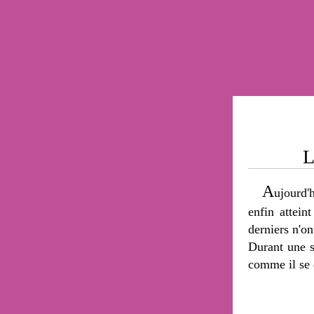
L
A
ujourd'
enfin attein
derniers n'on
Durant une s
comme il se 