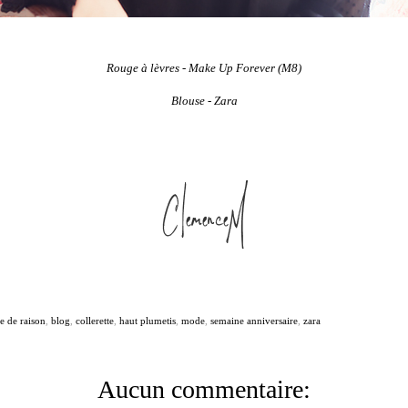
Rouge à lèvres -
Make Up Forever
(M8)
Blouse -
Zara
e de raison
,
blog
,
collerette
,
haut plumetis
,
mode
,
semaine anniversaire
,
zara
Aucun commentaire: