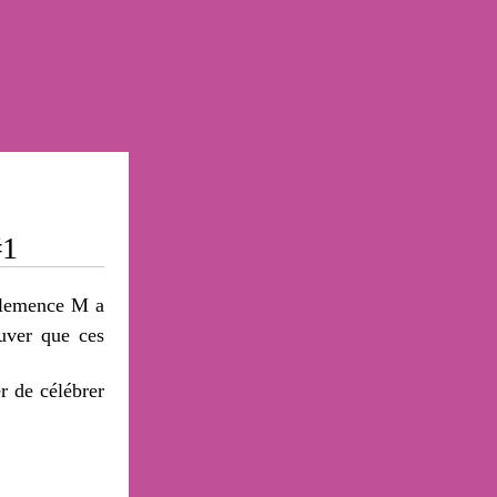
#1
 Clemence M a
ouver que ces
r de célébrer