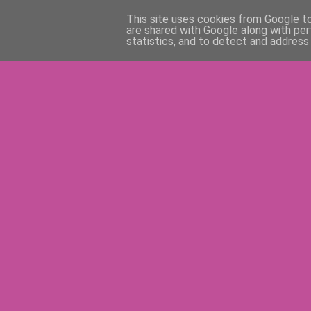
This site uses cookies from Google to 
are shared with Google along with per
statistics, and to detect and address