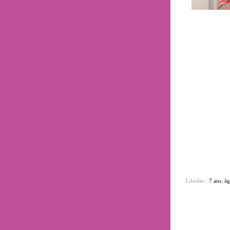
Libellés :
7 ans
,
âg