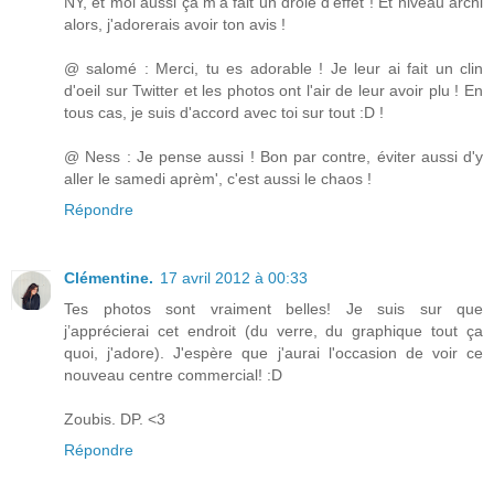
NY, et moi aussi ça m'a fait un drôle d'effet ! Et niveau archi
alors, j'adorerais avoir ton avis !
@ salomé : Merci, tu es adorable ! Je leur ai fait un clin
d'oeil sur Twitter et les photos ont l'air de leur avoir plu ! En
tous cas, je suis d'accord avec toi sur tout :D !
@ Ness : Je pense aussi ! Bon par contre, éviter aussi d'y
aller le samedi aprèm', c'est aussi le chaos !
Répondre
Clémentine.
17 avril 2012 à 00:33
Tes photos sont vraiment belles! Je suis sur que
j’apprécierai cet endroit (du verre, du graphique tout ça
quoi, j'adore). J'espère que j'aurai l'occasion de voir ce
nouveau centre commercial! :D
Zoubis. DP. <3
Répondre