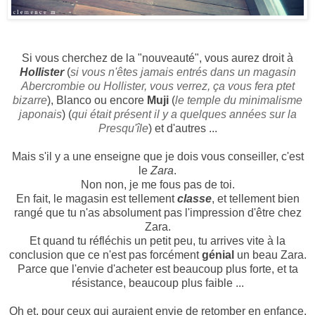
Si vous cherchez de la "nouveauté", vous aurez droit à
Hollister
(
si vous n'êtes jamais entrés dans un magasin
Abercrombie ou Hollister, vous verrez, ça vous fera ptet
bizarre
), Blanco ou encore
Muji
(
le temple du minimalisme
japonais
) (
qui était présent il y a quelques années sur la
Presqu'île
) et d'autres ...
Mais s'il y a une enseigne que je dois vous conseiller, c'est
le
Zara
.
Non non, je me fous pas de toi.
En fait, le magasin est tellement
classe
, et tellement bien
rangé que tu n'as absolument pas l'impression d'être chez
Zara.
Et quand tu réfléchis un petit peu, tu arrives vite à la
conclusion que ce n'est pas forcément
génial
un beau Zara.
Parce que l'envie d'acheter est beaucoup plus forte, et ta
résistance, beaucoup plus faible ...
Oh et, pour ceux qui auraient envie de retomber en enfance,