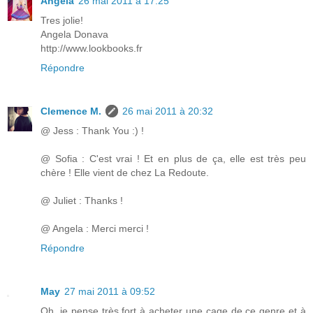
Angela
26 mai 2011 à 17:25
Tres jolie!
Angela Donava
http://www.lookbooks.fr
Répondre
Clemence M.
26 mai 2011 à 20:32
@ Jess : Thank You :) !
@ Sofia : C'est vrai ! Et en plus de ça, elle est très peu
chère ! Elle vient de chez La Redoute.
@ Juliet : Thanks !
@ Angela : Merci merci !
Répondre
May
27 mai 2011 à 09:52
Oh, je pense très fort à acheter une cage de ce genre et à