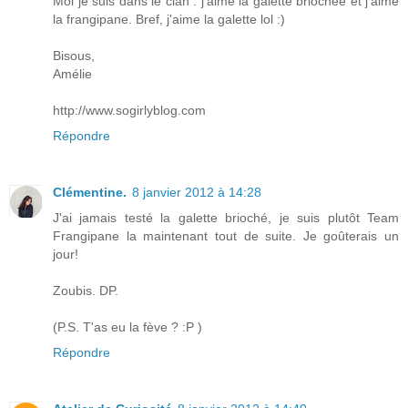
Moi je suis dans le clan : j'aime la galette briochée et j'aime
la frangipane. Bref, j'aime la galette lol :)
Bisous,
Amélie
http://www.sogirlyblog.com
Répondre
Clémentine.
8 janvier 2012 à 14:28
J'ai jamais testé la galette brioché, je suis plutôt Team
Frangipane la maintenant tout de suite. Je goûterais un
jour!
Zoubis. DP.
(P.S. T'as eu la fève ? :P )
Répondre