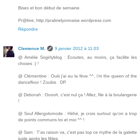
Bises et bon début de semaine.
Pr@line, http://pralinelyonnaise.wordpress.com
Répondre
Clemence M.
9 janvier 2012 à 11:03
@ Amélie Sogirlyblog : Ecoutes, au moins, ça facilite les
choses :) !
@ Clémentine : Ouiii j'ai eu la fève ^^, i'm the queen of the
dancefloor ! Zoubis . DP.
@ Deborah : Ooooh, c'est nul ça ! Allez, file à la boulangerie
!
@ Souf Allergolomode : Héhé, je crois surtout qu'on a trop
de points communs toi et moi ^^ !
@ Sam : T'as raison va, c'est pas top ce mythe de la galette
juste après les fêtes.