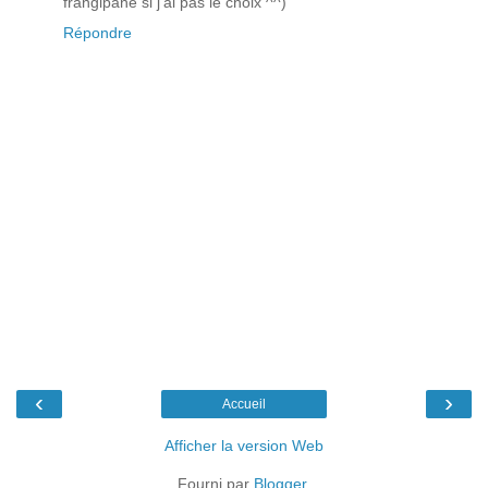
frangipane si j'ai pas le choix ^^)
Répondre
‹
›
Accueil
Afficher la version Web
Fourni par
Blogger
.