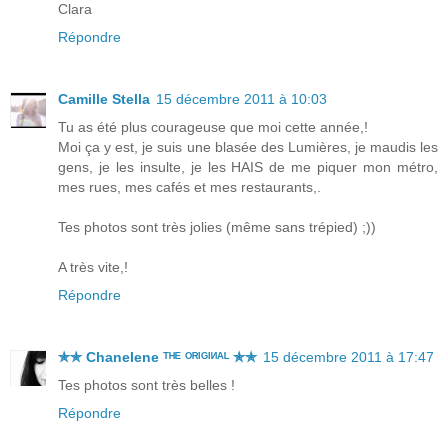
Clara
Répondre
Camille Stella
15 décembre 2011 à 10:03
Tu as été plus courageuse que moi cette année,!
Moi ça y est, je suis une blasée des Lumières, je maudis les
gens, je les insulte, je les HAIS de me piquer mon métro,
mes rues, mes cafés et mes restaurants,.
Tes photos sont très jolies (même sans trépied) ;))
A très vite,!
Répondre
✯✯ Chanelene ᵀᴴᴱ ᴼᴿᴵᴳᴵᴻᴬᴸ ✯✯
15 décembre 2011 à 17:47
Tes photos sont très belles !
Répondre