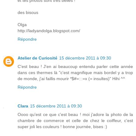
et tes photos sont très belles !
des bisous
Olga
http://ladyandolga.blogspot.com/
Répondre
Atelier de Curiosité
15 décembre 2011 à 09:30
C'est beau ! J'en ai beaucoup entendu parler cette année
dans ces thermes là "c'est magnifique mais bordel y a trop
de monde, j'ai faillis mourir *$#=:::=x (= insultes)" Hihi ^^
Répondre
Clara
15 décembre 2011 à 09:30
Oooo qu'est ce que c'est beau ! moi j'adore la photo de la
chambre de commerce et celle de chez le coiffeur, c'est
super joli les couleurs ! bonne journée, bises :)