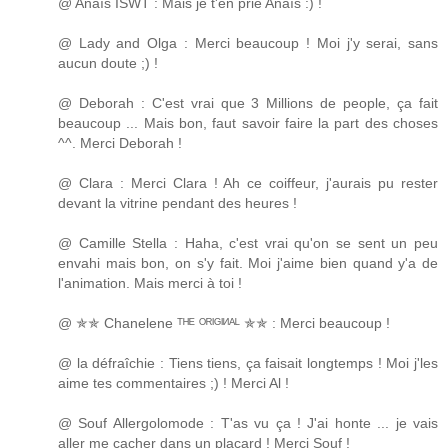
@ Anaïs ISWT : Mais je t'en prie Anaïs :) !
@ Lady and Olga : Merci beaucoup ! Moi j'y serai, sans
aucun doute ;) !
@ Deborah : C'est vrai que 3 Millions de people, ça fait
beaucoup ... Mais bon, faut savoir faire la part des choses
^^. Merci Deborah !
@ Clara : Merci Clara ! Ah ce coiffeur, j'aurais pu rester
devant la vitrine pendant des heures !
@ Camille Stella : Haha, c'est vrai qu'on se sent un peu
envahi mais bon, on s'y fait. Moi j'aime bien quand y'a de
l'animation. Mais merci à toi !
@ ✯✯ Chanelene ᵀᴴᴱ ᴼᴿᴵᴳᴵᴻᴬᴸ ✯✯ : Merci beaucoup !
@ la défraîchie : Tiens tiens, ça faisait longtemps ! Moi j'les
aime tes commentaires ;) ! Merci Al !
@ Souf Allergolomode : T'as vu ça ! J'ai honte ... je vais
aller me cacher dans un placard ! Merci Souf !