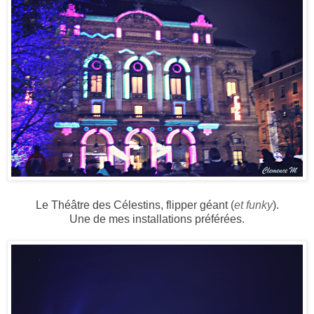
Le Théâtre des Célestins, flipper géant (
et funky
).
Une de mes installations préférées.