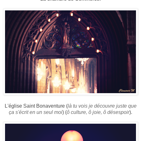
L'église Saint Bonaventure (
là tu vois je découvre juste que
ça s'écrit en un seul moi
) (
ô culture, ô joie, ô désespoir
).