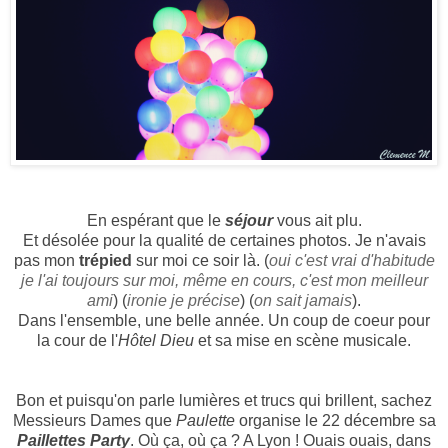
En espérant que le
séjour
vous ait plu.
Et désolée pour la qualité de certaines photos. Je n'avais
pas mon
trépied
sur moi ce soir là. (
oui c'est vrai d'habitude
je l'ai toujours sur moi, même en cours, c'est mon meilleur
ami
) (
ironie je précise
) (
on sait jamais
).
Dans l'ensemble, une belle année. Un coup de coeur pour
la cour de l'
Hôtel Dieu
et sa mise en scène musicale.
Bon et puisqu'on parle lumières et trucs qui brillent, sachez
Messieurs Dames que
Paulette
organise le 22 décembre sa
Paillettes Party
. Où ça, où ça ? A Lyon ! Ouais ouais, dans